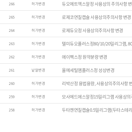
듀오메트엑스알정 사용상의 주의사항 
266
허가변경
로제코연질캡슐 사용상의주의사항 변경
265
허가변경
로제듀오정 사용상의주의사항 변경
264
허가변경
텔미듀오플러스정80/10/20밀리그램, 80
263
허가변경
에이펙스정 원약분량 변경
262
허가변경
올메세틸엠플러스정 성상변경
261
낱알변경
리박산정 용법용량, 사용상의주의사항 
260
허가변경
모사메드에스알정15밀리그램 사용상의
259
허가변경
두타젠연질캡슐0.5밀리그램(두타스테리
258
허가변경