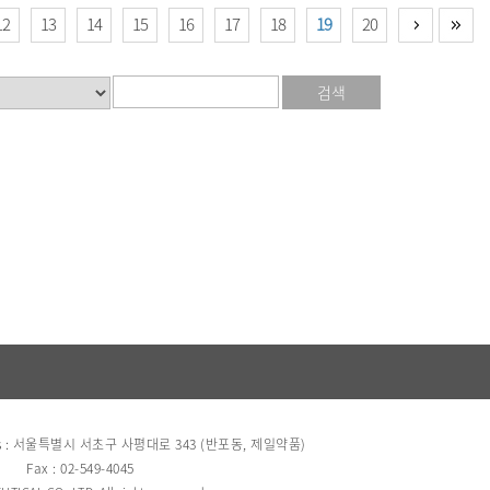
12
13
14
15
16
17
18
19
20
검색
s : 서울특별시 서초구 사평대로 343 (반포동, 제일약품)
Fax : 02-549-4045