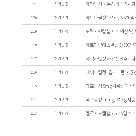
메만틸정 사용상의주의사항
221
허가변경
메트마릴정 1/250, 2/5
220
허가변경
도란사민캅셀(트라넥삼산)
219
허가변경
메트마릴에스알정 2/500
218
허가변경
제릭사반정 사용상의주의사
217
허가변경
제이마릴정2밀리그램 사용상
216
허가변경
제프람정 5mg 사용상의주
215
허가변경
제프람정 10mg, 20mg 
214
허가변경
멜로시드캡슐 7.5, 15밀
213
허가변경