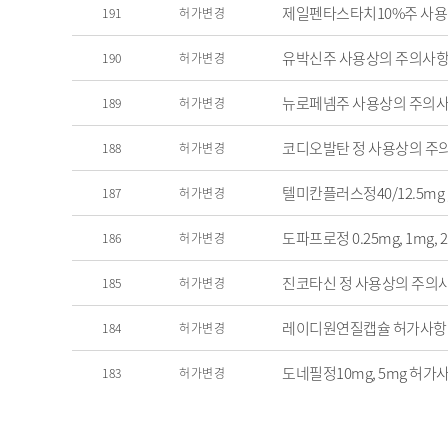
제일펜타스타치10%주 사용
191
허가변경
유박신주 사용상의 주의사항
190
허가변경
뉴로페넴주 사용상의 주의사
189
허가변경
코디오발탄 정 사용상의 주
188
허가변경
텔미칸플러스정40/12.5mg 
187
허가변경
도파프로정 0.25mg, 1mg
186
허가변경
진코타신 정 사용상의 주의
185
허가변경
레이디원연질캡슐 허가사항
184
허가변경
도네필정10mg, 5mg 허가
183
허가변경