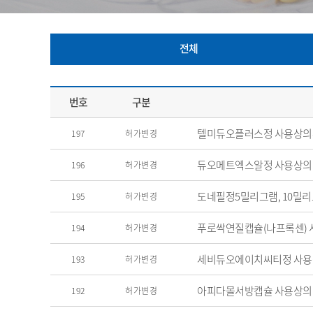
전체
번호
구분
텔미듀오플러스정 사용상의
197
허가변경
듀오메트엑스알정 사용상의
196
허가변경
도네필정5밀리그램, 10밀리
195
허가변경
푸로싹연질캡슐(나프록센) 
194
허가변경
세비듀오에이치씨티정 사용
193
허가변경
아피다몰서방캡슐 사용상의
192
허가변경