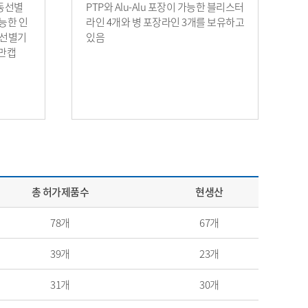
자동선별
PTP와 Alu-Alu 포장이 가능한 블리스터
능한 인
라인 4개와 병 포장라인 3개를 보유하고
 선별기
있음
15만캡
총 허가제품수
현생산
78개
67개
39개
23개
31개
30개