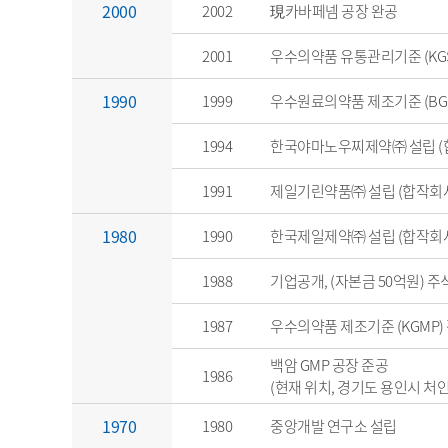
2000
2002
現카바페넴 공장 완공
2001
우수의약품 유통관리기준 (KG
1990
1999
우수원료의약품 제조기준 (BG
1994
한국야마노우찌제약㈜ 설립 (
1991
제일기린약품㈜ 설립 (합작회
1980
1990
한국제일제약㈜ 설립 (합작회
1988
기업공개, (자본금 50억원) 
1987
우수의약품 제조기준 (KGMP)
백암 GMP 공장 준공
1986
(현재 위치, 경기도 용인시 처
1970
1980
중앙개발 연구소 설립