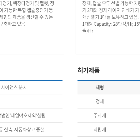
정기, 핵정타정기 및 펠렛, 정
정제, 캡슐 모두 선별 가능한 
이 가능한 복합 캡슐충전기 등
기 2대와 정제 레이져 인쇄가 가
제형의 제품을 생산할 수 있는
쇄선별기 1대를 보유하고 있음.
구축하고 있음
1대당 Capacity : 28만정/Hr, 
슐/Hr
허가제품
스사이언스 분사
제형
정제
 합작법인‘제일야오제약’설립
주사제
동 신축, 자동화창고 증설
과립제