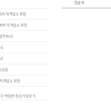
캡슐제
SP) 적격업소 판정
MP) 적격업소 판정
합작회사)
사)
사)
주식상장
 적격업소 판정
인구 백암면 청강가창로 7)