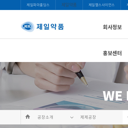
제일약품
제일파마홀딩스
제일헬스사이언스
회사정보
홍보센터
공장소개
제제공장