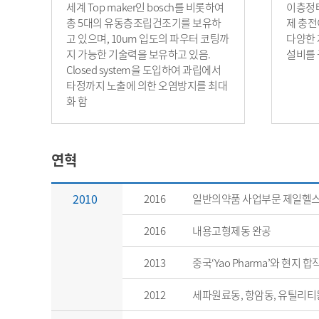
세계 Top maker인 bosch를 비롯하여
이층정타
총 5대의 유동층조립건조기를 보유하
제 충전
고 있으며, 10um 입도의 파우터 코팅까
다양한 
지 가능한 기술력을 보유하고 있음.
설비를 
Closed system을 도입하여 과립에서
타정까지 노출에 의한 오염방지를 최대
화 함
연혁
2010
2016
일반의약품 사업부문 제일헬
2016
내용고형제동 완공
2013
중국‘Yao Pharma’와 현지
2012
세파원료동, 항암동, 유틸리티