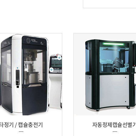
타정기 / 캡슐충전기
자동정제캡슐선별