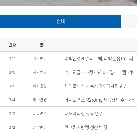
전체
번호
구분
리박산정20밀리그램, 리박산정15밀리그
347
허가변경
리나틴플러스정2.5/1000밀리그램, 리
346
허가변경
제이코나정 사용상의주의사항 변경
345
허가변경
아지로맥스정250mg 사용상의 주의사항
344
허가변경
티오메타정 성상 변경
343
낱알변경
안프란서방정 성상 변경
342
낱알변경