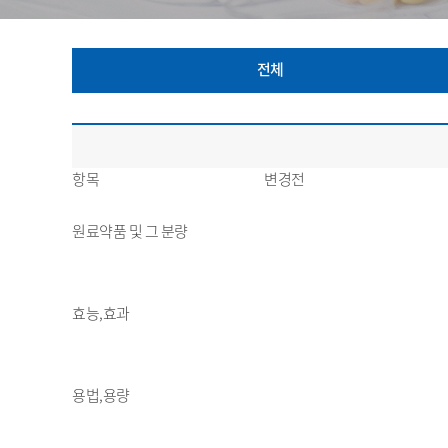
전체
항목
변경전
원료약품 및 그 분량
효능,효과
용법,용량