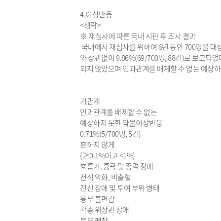
4.이상반응
<생략>
※ 재심사에 따른 국내 시판 후 조사 결과
국내에서 재심사를 위하여 6년 동안 700명을 대
와 상관없이 9.86%(69/700명, 88건)로 보
되지 않았으며 인과관계를 배제할 수 없는 예상하
기관계
인과관계를 배제할 수 없는
예상하지 못한 약물이상반응
0.71%(5/700명, 5건)
흔하지 않게
(≥0.1%이고 <1%)
호흡기, 흉곽 및 종격 장애
천식 악화, 비출혈
전신 장애 및 투여 부위 병태
흉부 불편감
각종 위장관 장애
복부 팽창