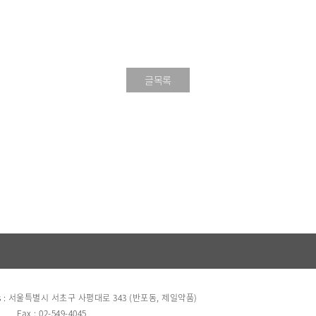
글목록
s : 서울특별시 서초구 사평대로 343 (반포동, 제일약품)
Fax : 02-549-4045