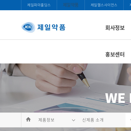
제일약품
제일파마홀딩스
제일헬스사이언스
회사정보
홍보센터
제품정보
신제품 소개