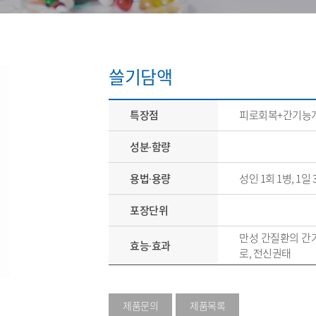
쓸기담액
특장점
피로회복+간기능
성분∙함량
용법∙용량
성인 1회 1병, 1일
포장단위
만성 간질환의 간기
효능∙효과
로, 전신권태
제품문의
제품목록