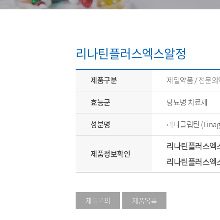
리나틴플러스엑스알정
제품구분
제일약품 / 전문
효능군
당뇨병 치료제
성분명
리나글립틴 (Linagl
리나틴플러스엑스알
제품정보확인
리나틴플러스엑스
제품문의
제품목록