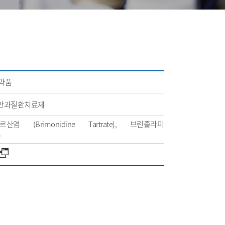
의약품
 안과질환치료제
염 (Brimonidine Tartrate), 브린졸라미
)