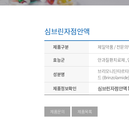
심브린자점안액
제품구분
제일약품 / 전문
효능군
안과질환치료제 ,
브리모니딘타르타르산
성분명
드 (Brinzolamide
심브린자점안액
제품정보확인
제품문의
제품목록