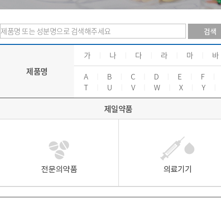
검색
가
ㅣ
나
ㅣ
다
ㅣ
라
ㅣ
마
ㅣ
바
제품명
A
ㅣ
B
ㅣ
C
ㅣ
D
ㅣ
E
ㅣ
F
ㅣ
T
ㅣ
U
ㅣ
V
ㅣ
W
ㅣ
X
ㅣ
Y
ㅣ
제일약품