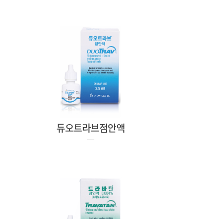
듀오트라브점안액