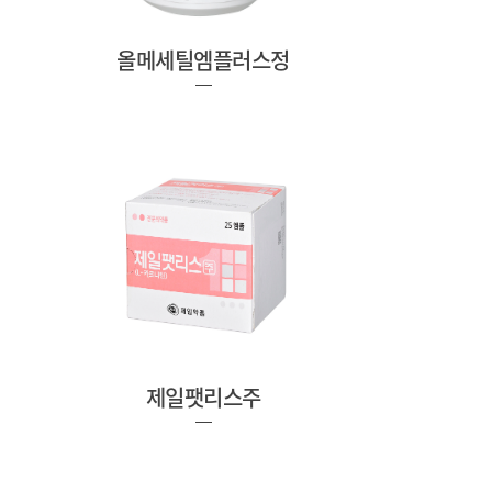
올메세틸엠플러스정
제일팻리스주