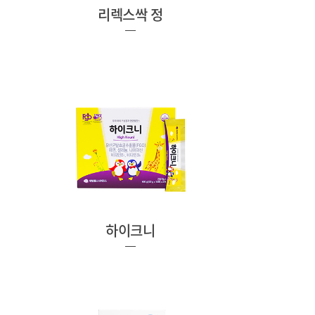
리렉스싹 정
하이크니