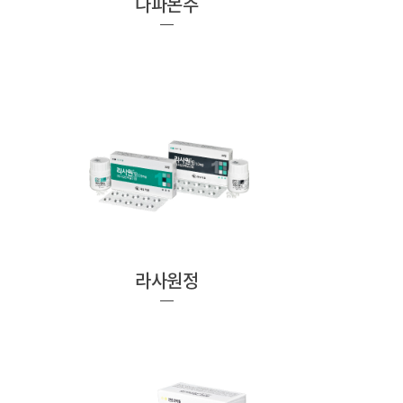
나파몬주
라사원정