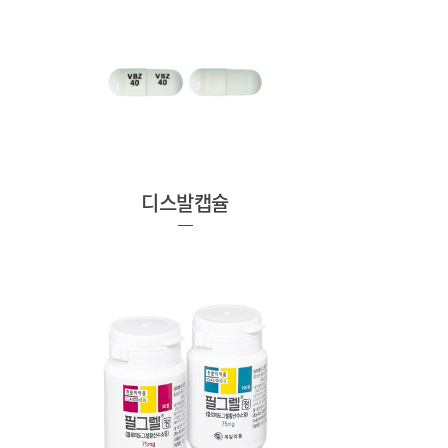
디스발캡슐