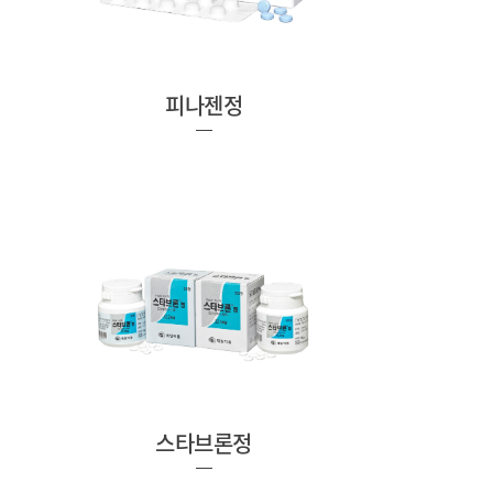
피나젠정
스타브론정