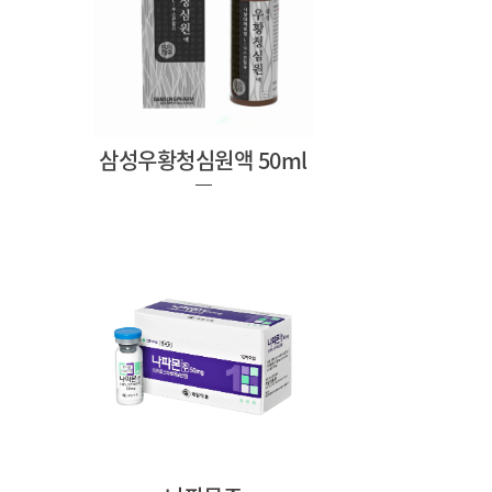
삼성우황청심원액 50ml