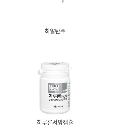
히알탄주
하루론서방캡슐