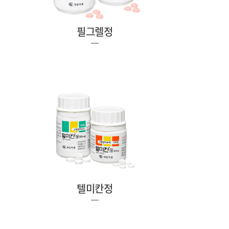
필그렐정
텔미칸정