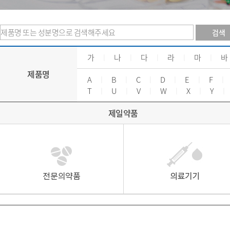
검색
가
ㅣ
나
ㅣ
다
ㅣ
라
ㅣ
마
ㅣ
바
제품명
A
ㅣ
B
ㅣ
C
ㅣ
D
ㅣ
E
ㅣ
F
ㅣ
T
ㅣ
U
ㅣ
V
ㅣ
W
ㅣ
X
ㅣ
Y
ㅣ
제일약품