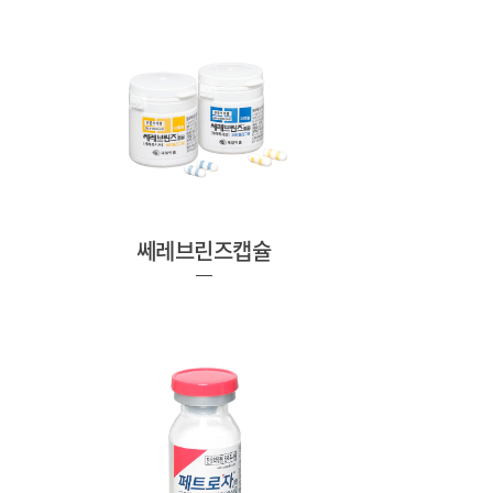
쎄레브린즈캡슐