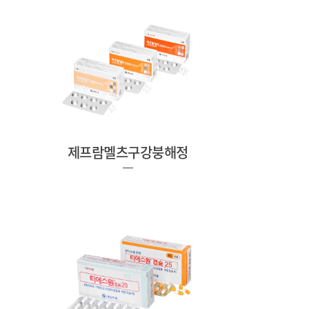
제프람멜츠구강붕해정