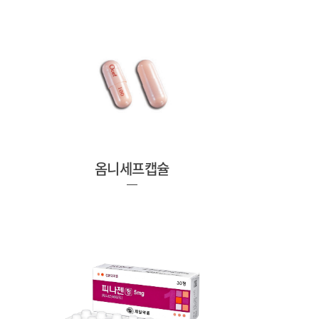
옴니세프캡슐