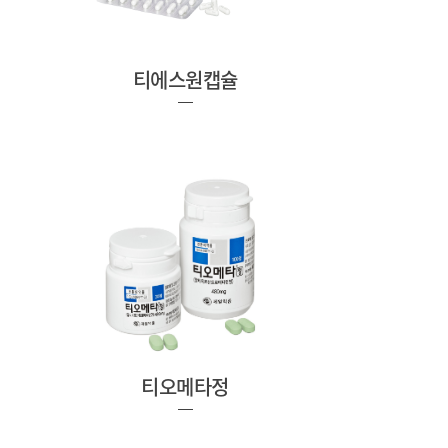
티에스원캡슐
티오메타정