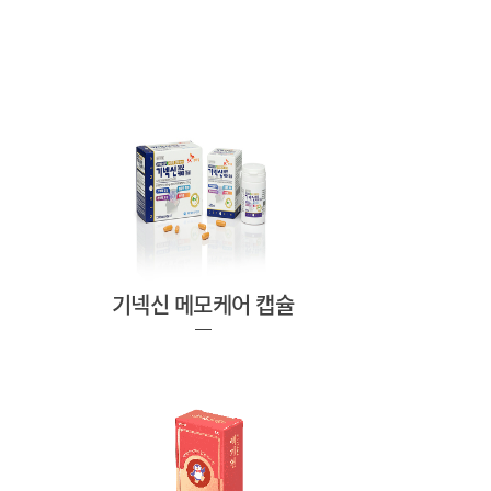
기넥신 메모케어 캡슐