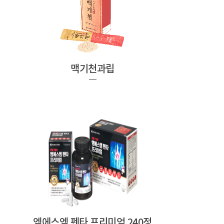
맥기천과립
엠에스엠 펜타 프리미엄 240정