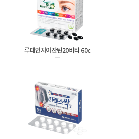
루테인지아잔틴20비타 60c