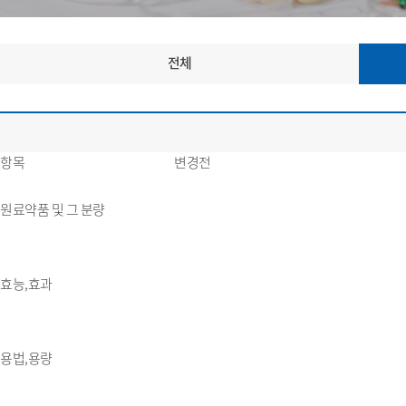
전체
항목
변경전
원료약품 및 그 분량
효능,효과
용법,용량