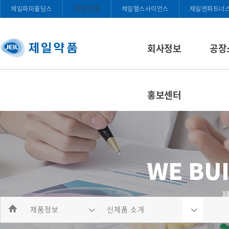
제일약품
제일파마홀딩스
제일헬스사이언스
제일앤파트너
회사정보
공장
홍보센터
제품정보
신제품 소개