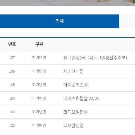
전체
번호
구분
필그렐정(클로피도그렐황산수소염)
107
허가변경
제이코나정
106
허가변경
아지로맥스정
105
허가변경
티에스원캡슐 20, 25
104
허가변경
코디오발탄정
103
허가변경
디오발탄정
102
허가변경