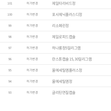
제일타리비드정
101
허가변경
포사제닉플러스디정
100
허가변경
리소페린정
99
허가변경
제일로피드캡슐
98
허가변경
하나롱정5밀리그램
97
허가변경
란스톤캡슐 15, 30밀리그램
96
허가변경
올메세틸엠플러스정
95
허가변경
올메세틸엠정
94
허가변경
글리틴연질캡슐
93
허가변경