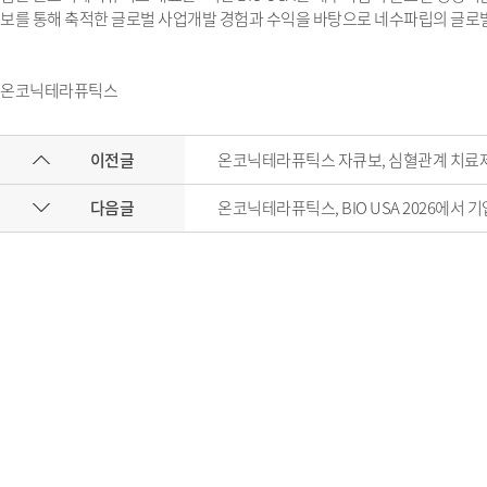
보를 통해 축적한 글로벌 사업개발 경험과 수익을 바탕으로 네수파립의 글로
온코닉테라퓨틱스
이전글
온코닉테라퓨틱스 자큐보, 심혈관계 치료제
다음글
온코닉테라퓨틱스, BIO USA 2026에서