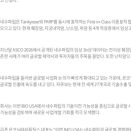
고 전했다
.
네수파립은
Tankyrase
와
PARP
를 동시에 표적하는
First-in-Class
이중표적 
모으고 있다
.
현재 췌장암
,
자궁내막암
,
난소암
,
위암 등
4
개 적응증에서 임상
2
지난달
ASCO 2026
에서 공개된 네수파립의 임상
1b
상 데이터는 전이성 췌장
존한 사례가 여러 글로벌 제약사와 투자자들의 주목을 끌었다
.
또한 난치암으
네수파립을 둘러싼 글로벌 사업화 논의가 빠르게 확대되고 있는 가운데
,
온코
글로벌 진출에 속도를 내고 있다
.
자큐보는 현재 전 세계
27
개국과 기술수출 
회사는 이번
BIO USA
에서 네수파립의 기술이전 가능성을 중심으로 글로벌 
가능성을 검토하며 새로운 사업개발 기회를 적극 모색했다
.
김존 온코닉테라퓨틱스 대표는
“
이번
BIO USA
는 네수파립의 글로벌 경쟁력