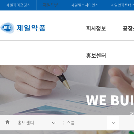
제일약품
제일파마홀딩스
제일헬스사이언스
제일앤파트너
회사정보
공장
홍보센터
홍보센터
뉴스룸