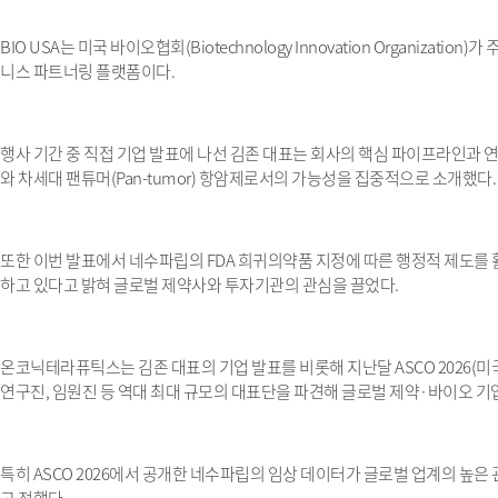
BIO USA
는 미국 바이오협회
(Biotechnology Innovation Organization)
가 
니스 파트너링 플랫폼이다
.
행사 기간 중 직접 기업 발표에 나선 김존 대표는 회사의 핵심 파이프라인과 
와 차세대 팬튜머
(Pan-tumor)
항암제로서의 가능성을 집중적으로 소개했다
.
또한 이번 발표에서 네수파립의
FDA
희귀의약품 지정에 따른 행정적 제도를
하고 있다고 밝혀 글로벌 제약사와 투자기관의 관심을 끌었다
.
온코닉테라퓨틱스는 김존 대표의 기업 발표를 비롯해 지난달
ASCO 2026(
미
연구진
,
임원진 등 역대 최대 규모의 대표단을 파견해 글로벌 제약
·
바이오 기
특히
ASCO 2026
에서 공개한 네수파립의 임상 데이터가 글로벌 업계의 높은 