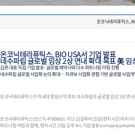
온코닉테라퓨틱스, BI
온코닉테라퓨틱스
, BIO USA
서 기업 발표
네수파립 글로벌 임상
2
상 연내 확대 목표 美 임
김존 대표 직접 기업 발표
·
글로벌 제약사와 다수 파트너링 미팅 진행
네수파립 글로벌 사업화 논의 확대
…
자큐보 사업화 경험 기반 글로벌 사업개
온코닉테라퓨틱스가 차세대 항암신약 후보 네수파립의 글로벌 임상
2
상 연내
온코닉테라퓨틱스
(
코스닥
476060)
는 지난
22
일부터
25
일
(
현지시간
)
까지 미
파트너링 미팅과 함께
,
현지시간
23
일 오후
4
시 기업 발표
(company presenta