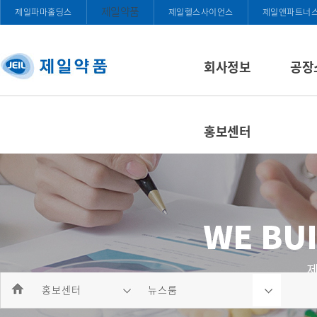
제일약품
제일파마홀딩스
제일헬스사이언스
제일앤파트너
회사정보
공장
홍보센터
홍보센터
뉴스룸