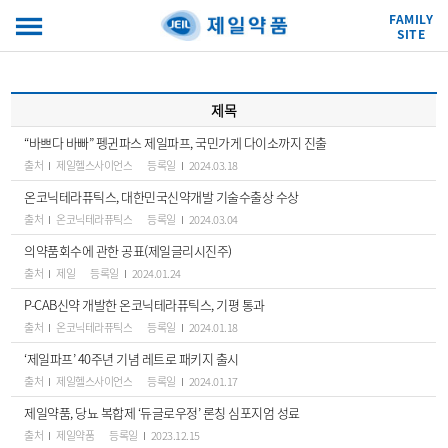
FAMILY
SITE
제목
“바쁘다 바빠” 펭귄파스 제일파프, 국민가게 다이소까지 진출
출처
제일헬스사이언스
등록일
2024.03.18
온코닉테라퓨틱스, 대한민국신약개발 기술수출상 수상
출처
온코닉테라퓨틱스
등록일
2024.03.04
의약품회수에 관한 공표(제일글리시진주)
출처
제일
등록일
2024.01.24
P-CAB신약 개발한 온코닉테라퓨틱스, 기평 통과
출처
온코닉테라퓨틱스
등록일
2024.01.18
‘제일파프’ 40주년 기념 레트로 패키지 출시
출처
제일헬스사이언스
등록일
2024.01.17
제일약품, 당뇨 복합제 ‘듀글로우정’ 론칭 심포지엄 성료
출처
제일약품
등록일
2023.12.15