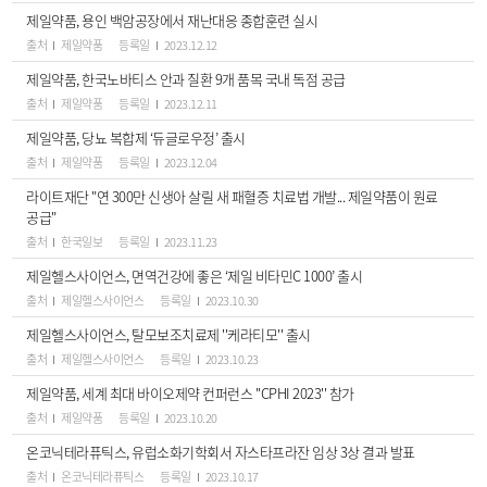
제일약품, 용인 백암공장에서 재난대응 종합훈련 실시
출처
제일약품
등록일
2023.12.12
제일약품, 한국노바티스 안과 질환 9개 품목 국내 독점 공급
출처
제일약품
등록일
2023.12.11
제일약품, 당뇨 복합제 ‘듀글로우정’ 출시
출처
제일약품
등록일
2023.12.04
라이트재단 "연 300만 신생아 살릴 새 패혈증 치료법 개발... 제일약품이 원료
공급"
출처
한국일보
등록일
2023.11.23
제일헬스사이언스, 면역건강에 좋은 ‘제일 비타민C 1000’ 출시
출처
제일헬스사이언스
등록일
2023.10.30
제일헬스사이언스, 탈모보조치료제 ''케라티모'' 출시
출처
제일헬스사이언스
등록일
2023.10.23
제일약품, 세계 최대 바이오제약 컨퍼런스 ''CPHI 2023'' 참가
출처
제일약품
등록일
2023.10.20
온코닉테라퓨틱스, 유럽소화기학회서 자스타프라잔 임상 3상 결과 발표
출처
온코닉테라퓨틱스
등록일
2023.10.17