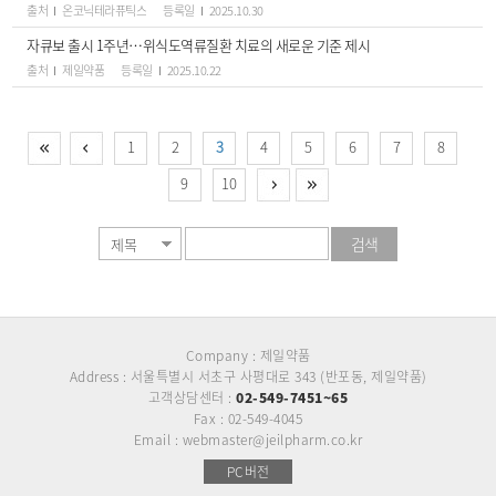
출처
온코닉테라퓨틱스
등록일
2025.10.30
자큐보 출시 1주년…위식도역류질환 치료의 새로운 기준 제시
출처
제일약품
등록일
2025.10.22
1
2
3
4
5
6
7
8
9
10
검색
Company : 제일약품
Address : 서울특별시 서초구 사평대로 343 (반포동, 제일약품)
고객상담센터 :
02-549-7451~65
Fax : 02-549-4045
Email : webmaster@jeilpharm.co.kr
PC버전