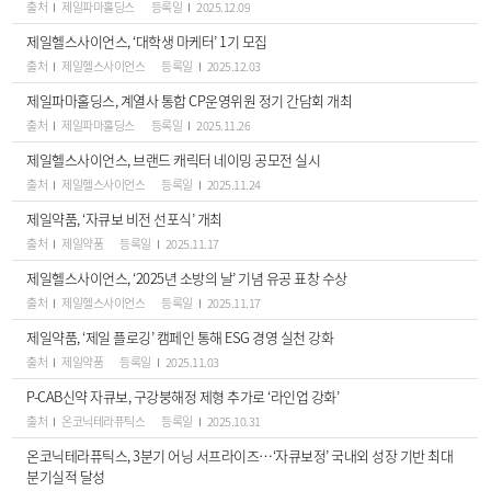
출처
제일파마홀딩스
등록일
2025.12.09
제일헬스사이언스, ‘대학생 마케터’ 1기 모집
출처
제일헬스사이언스
등록일
2025.12.03
제일파마홀딩스, 계열사 통합 CP운영위원 정기 간담회 개최
출처
제일파마홀딩스
등록일
2025.11.26
제일헬스사이언스, 브랜드 캐릭터 네이밍 공모전 실시
출처
제일헬스사이언스
등록일
2025.11.24
제일약품, ‘자큐보 비전 선포식’ 개최
출처
제일약품
등록일
2025.11.17
제일헬스사이언스, ‘2025년 소방의 날’ 기념 유공 표창 수상
출처
제일헬스사이언스
등록일
2025.11.17
제일약품, ‘제일 플로깅’ 캠페인 통해 ESG 경영 실천 강화
출처
제일약품
등록일
2025.11.03
P-CAB신약 자큐보, 구강붕해정 제형 추가로 ‘라인업 강화’
출처
온코닉테라퓨틱스
등록일
2025.10.31
온코닉테라퓨틱스, 3분기 어닝 서프라이즈…‘자큐보정’ 국내외 성장 기반 최대
분기실적 달성