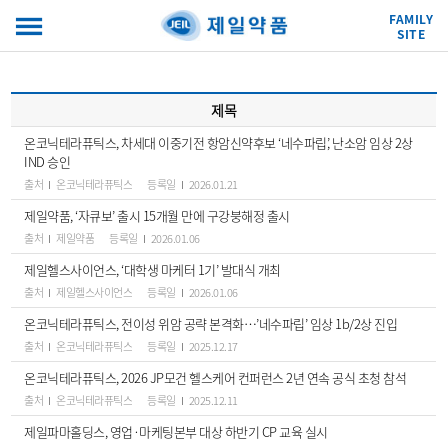
FAMILY
SITE
제목
온코닉테라퓨틱스, 차세대 이중기전 항암신약후보 ‘네수파립’, 난소암 임상 2상
IND 승인
출처
온코닉테라퓨틱스
등록일
2026.01.21
제일약품, ‘자큐보’ 출시 15개월 만에 구강붕해정 출시
출처
제일약품
등록일
2026.01.06
제일헬스사이언스, ‘대학생 마케터 1기’ 발대식 개최
출처
제일헬스사이언스
등록일
2026.01.06
온코닉테라퓨틱스, 전이성 위암 공략 본격화…’네수파립’ 임상 1b/2상 진입
출처
온코닉테라퓨틱스
등록일
2025.12.17
온코닉테라퓨틱스, 2026 JP모건 헬스케어 컨퍼런스 2년 연속 공식 초청 참석
출처
온코닉테라퓨틱스
등록일
2025.12.11
제일파마홀딩스, 영업·마케팅본부 대상 하반기 CP 교육 실시