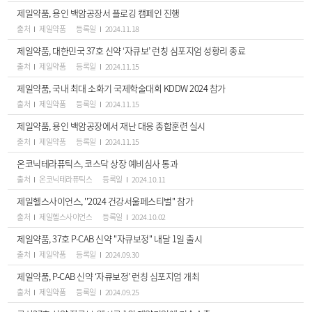
제일약품, 용인 백암공장서 플로깅 캠페인 진행
출처
제일약품
등록일
2024.11.18
제일약품, 대한민국 37호 신약 ‘자큐보’ 런칭 심포지엄 성황리 종료
출처
제일약품
등록일
2024.11.15
제일약품, 국내 최대 소화기 국제학술대회 KDDW 2024 참가
출처
제일약품
등록일
2024.11.15
제일약품, 용인 백암공장에서 재난 대응 종합훈련 실시
출처
제일약품
등록일
2024.11.15
온코닉테라퓨틱스, 코스닥 상장 예비심사 통과
출처
온코닉테라퓨틱스
등록일
2024.10.11
제일헬스사이언스, ''2024 건강서울페스티벌'' 참가
출처
제일헬스사이언스
등록일
2024.10.02
제일약품, 37호 P-CAB 신약 ''자큐보정'' 내달 1일 출시
출처
제일약품
등록일
2024.09.30
제일약품, P-CAB 신약 ‘자큐보정’ 런칭 심포지엄 개최
출처
제일약품
등록일
2024.09.25