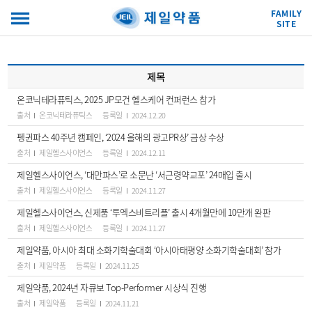
FAMILY
SITE
제목
온코닉테라퓨틱스, 2025 JP모건 헬스케어 컨퍼런스 참가
출처
온코닉테라퓨틱스
등록일
2024.12.20
펭귄파스 40주년 캠페인, ‘2024 올해의 광고PR상’ 금상 수상
출처
제일헬스사이언스
등록일
2024.12.11
제일헬스사이언스, ‘대만파스’로 소문난 ‘서근령약교포’ 24매입 출시
출처
제일헬스사이언스
등록일
2024.11.27
제일헬스사이언스, 신제품 ‘투엑스비트리플’ 출시 4개월만에 10만개 완판
출처
제일헬스사이언스
등록일
2024.11.27
제일약품, 아시아 최대 소화기학술대회 ‘아시아태평양 소화기학술대회’ 참가
출처
제일약품
등록일
2024.11.25
제일약품, 2024년 자큐보 Top-Performer 시상식 진행
출처
제일약품
등록일
2024.11.21