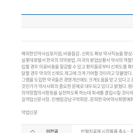
해외한인약사심포지엄, 비용절감․신뢰도 확보 약사직능을 향상
실롯데호텔서 한국의 의약분업․미국의 분업상황서 약사의 역할
입할 경우 의료비용을 절감할 수 있고 환자들로부터 신뢰도를 확
달할 경우 약국의 신뢰도 제고에 크게 기여할 것이라고 덧붙였다.
그램을 도입한 약국들은 경영개선에도 크게도움을 받고 있다고 강
것인가가 약사사회의 중요한 문제로 대두되고 있다고 밝혔다. 
의약정합의사항등을 실천하도록 하는데 회세를 결집시킬 것이
길약업신문사장․민병림강남구약회장․문희한국여약사회명예회장․박
약업신문
이전글
빈혈치료제 시장볼륨 축소…