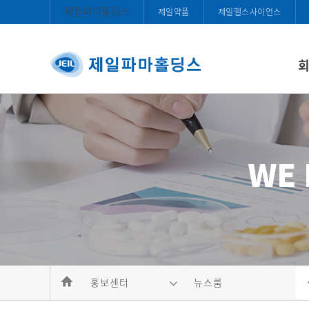
제일파마홀딩스
제일약품
제일헬스사이언스
홍보센터
뉴스룸