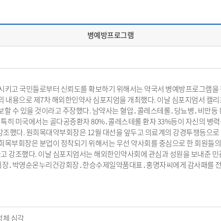
병예방프로그램
시키고 국민들로부터 신뢰도를 확보하기 위해서는 약국서 병예방프로그램을 
의 내용으로 제7차 해외한인약사 심포지엄을 개최했다. 이날 심포지엄서 
보할 수 있을 것이라고 주장했다. 남약사는 혈압․콜레스테롤․당뇨병․비만등 
 특히 미국에서는 골다공증환자 80%․콜레스테롤 환자 33%등이 자신의 병력
조했다. 원희목대약부회장은 12월 대선을 앞두고 의료계의 강경투쟁등으로 
원희목부회장은 분업이 정착되기 위해서는 우선 약사회를 중심으로 한 회원
라고 강조했다. 이날 심포지엄서는 해외한인약사회에 관심과 성원을 보내
영순온누리건강회장․한승수제일약품대표․홍명자씨에게 감사패를 전달했다. 박
정체 심각