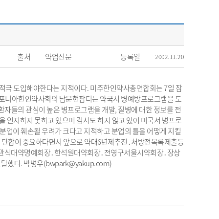
출처
약업신문
등록일
2002.11.20
적극 도입해야한다는 지적이다. 미주한인약사총연합회는 7일 잠
캘리포니아한인약사회의 남문현팜디는 약국서 병예방프로그램을 도
환자들의 관심이 높은 병프로그램을 개발, 질병에 대한 정보를 전
을 인지하지 못하고 있으며 검사도 하지 않고 있어 미국서 병프로
분업이 훼손될 우려가 크다고 지적하고 분업의 틀을 어떻게 지킬
들의 단합이 중요하다면서 앞으로 약대6년제추진․처방전목록제출등
준 민관식대약명예회장․한석원대약회장․전영구서울시약회장․장상
병우(bwpark@yakup.com)