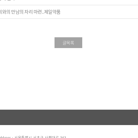
와의 만남의 자리 마련..제일약품
글목록
ress : 서울특별시 서초구 사평대로 343