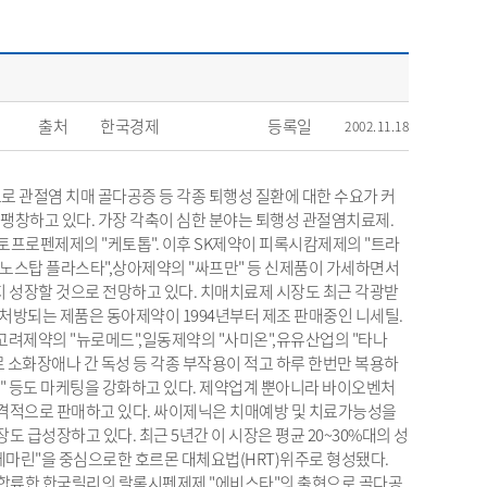
출처
한국경제
등록일
2002.11.18
 관절염 치매 골다공증 등 각종 퇴행성 질환에 대한 수요가 커
급팽창하고 있다. 가장 각축이 심한 분야는 퇴행성 관절염치료제.
토프로펜제제의 "케토톱". 이후 SK제약이 피록시캄제제의 "트라
노스탑 플라스타",상아제약의 "싸프만" 등 신제품이 가세하면서
지 성장할 것으로 전망하고 있다. 치매치료제 시장도 최근 각광받
 처방되는 제품은 동아제약이 1994년부터 제조 판매중인 니세틸.
려제약의 "뉴로메드",일동제약의 "사미온",유유산업의 "타나
 소화장애나 간 독성 등 각종 부작용이 적고 하루 한번만 복용하
" 등도 마케팅을 강화하고 있다. 제약업계 뿐아니라 바이오벤처
격적으로 판매하고 있다. 싸이제닉은 치매예방 및 치료가능성을
급성장하고 있다. 최근 5년간 이 시장은 평균 20~30%대의 성
프레마린"을 중심으로한 호르몬 대체요법(HRT)위주로 형성됐다.
에 합류한 한국릴리의 랄록시펜제제 "에비스타"의 출현으로 골다공