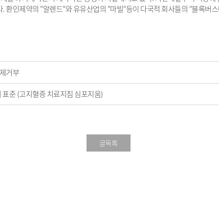
. 환인제약의 "알렌드"와 유유산업의 "마빌"등이 다국적 회사들의 "블록버스
결제거부
이 표준 (고지혈증 치료지침 심포지움)
글목록