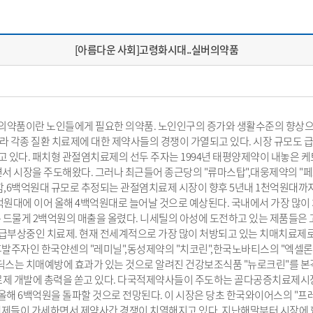
[아름다운 사회]고령화시대..실버의약품
 의약품이란 노인들에게 필요한 의약품. 노인인구의 증가와 생활수준의 향상으로
라 각종 질환 치료제에 대한 제약사들의 경쟁이 가열되고 있다. 시장 규모도 
있다. 패치형 관절염치료제의 선두 주자는 1994년 태평양제약이 내놓은 케
서 시장을 주도해왔다. 그러나 최근들어 종근당의 "류마스탑",대웅제약의 "페
함,6백억원대 규모로 추정되는 관절염치료제 시장이 향후 5년내 1천억원대까
억원대에 이어 올해 4백억원대로 늘어날 것으로 예상된다. 국내에서 가장 많이
물게 2백억원의 매출을 올렸다. 니세틸의 아성에 도전하고 있는 제품들은 고
급부상중인 치료제. 현재 전세계적으로 가장 많이 처방되고 있는 치매치료제로
후발주자인 한국얀센의 "레미닐",동성제약의 "치코린",한국노바티스의 "엑셀론
딕스는 치매예방에 효과가 있는 것으로 알려진 건강보조식품 "뉴로크린"를 본
제 개발에 총력을 쏟고 있다. 다국적제약사들이 주도하는 골다공증치료제시장도 
는 올해 6백억원을 돌파할 것으로 전망된다. 이 시장은 당초 한국와이어스의 "
트"제제들이 가세하면서 제약사간 경쟁이 치열해지고 있다. 지난해말부터 시장