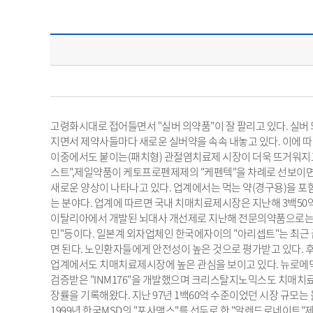
고령화시대로 접어들면서 "실버 의약품"이 잘 팔리고 있다. 실버
지면서 제약사들마다 새로운 실버약을 속속 내놓고 있다. 이에 따
이중에서도 붙이는(패치형) 관절염치료제 시장이 더욱 뜨거워지고 
스트",제일약품이 케토프로펜제제의 "케펜텍"을 차례로 선보이면
새로운 양상이 나타나고 있다. 업계에서는 먹는 약(경구용)을 포
는 분야다. 업계에 따르면 국내 치매치료제시장은 지난해 3백50
이탈리아에서 개발된 뇌대사 개선제로 지난해 전문의약품으로는 드
민"등이다. 일본계 외자업체인 한국에자이의 "아리셉트"는 최근 
면 된다. 노인환자들에게 안전성이 높은 것으로 평가받고 있다. 
업계에서도 치매치료제시장에 높은 관심을 보이고 있다. 뉴로메
검증받은 "INM176"을 개발했으며 크리스탈지노믹스도 치매치료
장률을 기록해왔다. 지난 97년 1백60억 수준이었던 시장 규모
1999년 한국MSD의 "포사맥스"를 선두로 한 "알렌드로네이