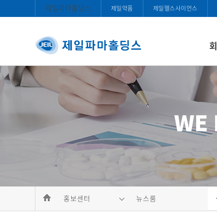
제일파마홀딩스
제일약품
제일헬스사이언스
홍보센터
뉴스룸