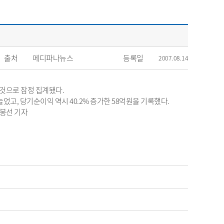
출처
메디파나뉴스
등록일
2007.08.14
린 것으로 잠정 집계됐다.
늘었고, 당기순이익 역시 40.2% 증가한 58억원을 기록했다.
최봉선 기자