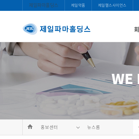
제일파마홀딩스
제일약품
제일헬스사이언스
홍보센터
뉴스룸