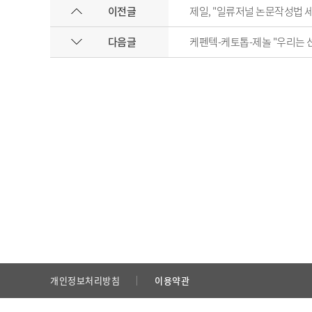
이전글
제일, "일류저널 논문작성법 
다음글
케펜텍-케토톱-제놀 "우리는 
개인정보처리방침
이용약관