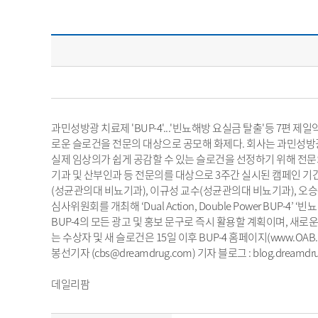
과민성방광 치료제 'BUP-4'...'빈뇨해방 요실금 탈출'등 7편 제일
로운 슬로건을 전문의 대상으로 공모해 화제다. 회사는 과민성방광(OA
실제 임상의가 쉽게 공감할 수 있는 슬로건을 선정하기 위해 전문
기과 및 산부인과 등 전문의를 대상으로 3주간 실시된 캠페인 기간
(성균관의대 비뇨기과), 이규성 교수(성균관의대 비뇨기과), 오승
심사위원회를 개최해 ‘Dual Action, Double Power BUP
BUP-4의 모든 광고 및 홍보 문구로 즉시 활용할 계획이며, 새
는 수상자 및 새 슬로건은 15일 이후 BUP-4 홈페이지(www.OAB.
봉선기자 (cbs@dreamdrug.com) 기자 블로그 : blog.dreamdru
데일리팜