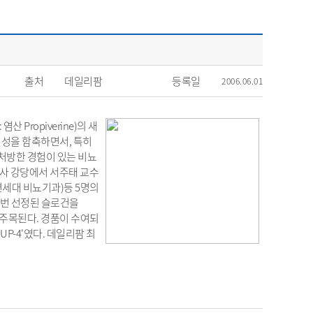
출처
데일리팜
등록일
2006.06.01
 Propiverine)의 새
차별성을 함축하면서, 특히
 처방한 경험이 있는 비뇨
자사 강당에서 서주태 교수
연세대 비뇨기과)등 5명의
은 금번 선정된 슬로건을
 주목된다. 경품이 수여되
UP-4'였다. 데일리팜 최