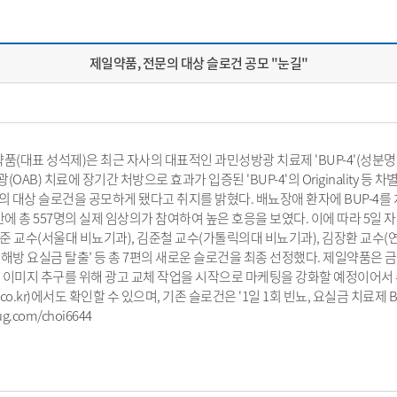
제일약품, 전문의 대상 슬로건 공모 "눈길"
약품(대표 성석제)은 최근 자사의 대표적인 과민성방광 치료제 'BUP-4'(성분명: 염산
B) 치료에 장기간 처방으로 효과가 입증된 'BUP-4'의 Originality 등 
의 대상 슬로건을 공모하게 됐다고 취지를 밝혔다. 배뇨장애 환자에 BUP-4를
에 총 557명의 실제 임상의가 참여하여 높은 호응을 보였다. 이에 따라 5일 
준 교수(서울대 비뇨기과), 김준철 교수(가톨릭의대 비뇨기과), 김장환 교수(
-4’ ‘빈뇨 해방 요실금 탈출’ 등 총 7편의 새로운 슬로건을 최종 선정했다. 제일약품
로운 이미지 추구를 위해 광고 교체 작업을 시작으로 마케팅을 강화할 예정이어서
co.kr)에서도 확인할 수 있으며, 기존 슬로건은 '1일 1회 빈뇨, 요실금 치료제 B
g.com/choi6644