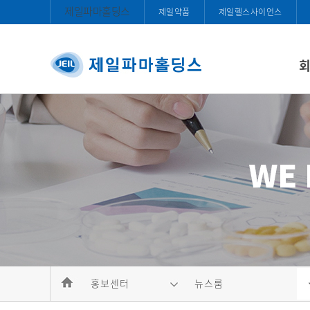
제일파마홀딩스
제일약품
제일헬스사이언스
홍보센터
뉴스룸