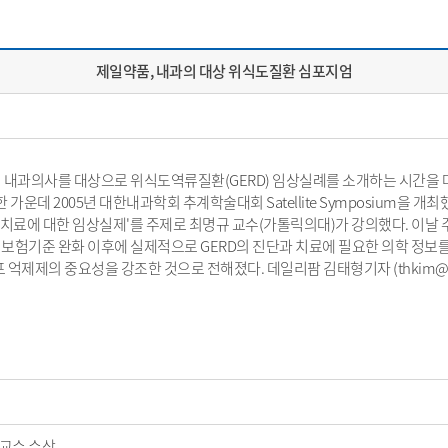
제일약품, 내과의 대상 위식도질환 심포지엄
내과의사를 대상으로 위식도역류질환(GERD) 임상실례를 소개하는 시간을 마
데 2005년 대한내과학회 추계학술대회 Satellite Symposium을 개최했
진단과 치료에 대한 임상실제'를 주제로 최명규 교수(가톨릭의대)가 강의했다. 이날 주제
로 2005년 PPI 보험기준 완화 이후에 실제적으로 GERD의 진단과 치료에 필요한 의학
억제제의 중요성을 강조한 것으로 전해졌다. 데일리팜 김태형기자 (thkim@dre
교수 수상