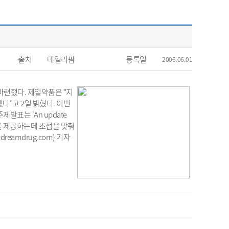
출처
데일리팜
등록일
2006.06.01
련했다. 제일약품은 "지
다"고 2일 밝혔다. 이번
발표는 'An update
 정보를 제공하는데 초점을 맞춰
amdrug.com) 기자