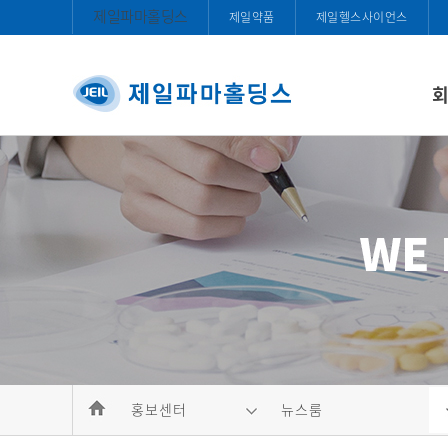
제일파마홀딩스
제일약품
제일헬스사이언스
홍보센터
뉴스룸