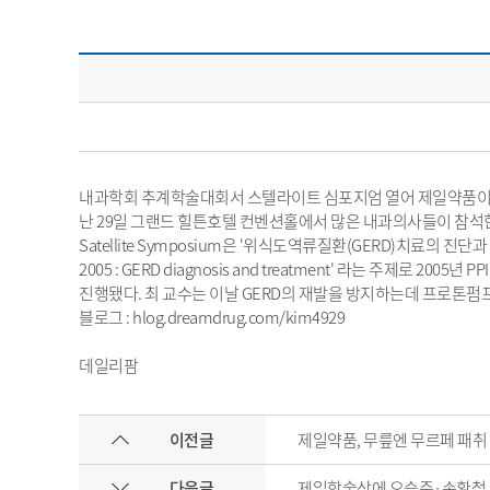
내과학회 추계학술대회서 스텔라이트 심포지엄 열어 제일약품이 
난 29일 그랜드 힐튼호텔 컨벤션홀에서 많은 내과의사들이 참석한 가운
Satellite Symposium은 '위식도역류질환(GERD)치료의 
2005 : GERD diagnosis and treatment' 라는 주제
진행됐다. 최 교수는 이날 GERD의 재발을 방지하는데 프로톤펌프 
블로그 : hlog.dreamdrug.com/kim4929
데일리팜
이전글
제일약품, 무릎엔 무르페 패취
다음글
제일학술상에 오승준·손환철 