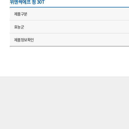
위엔싹에프 정 30T
제품구분
효능군
제품정보확인