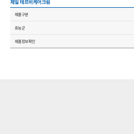
제일 테르비케어크림
제품구분
효능군
제품정보확인