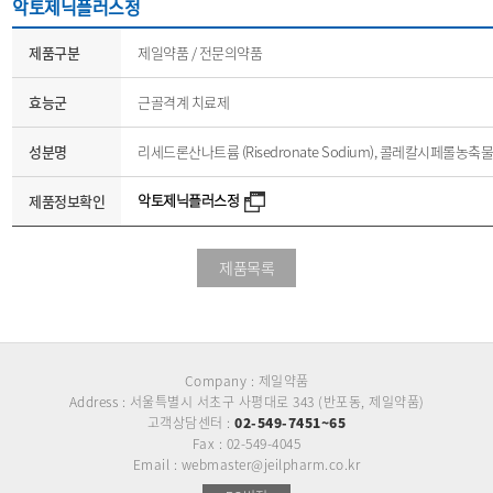
악토제닉플러스정
제품구분
제일약품 / 전문의약품
효능군
근골격계 치료제
성분명
리세드론산나트륨 (Risedronate Sodium), 콜레칼시페롤농축물 (Chole
악토제닉플러스정
제품정보확인
제품목록
Company : 제일약품
Address : 서울특별시 서초구 사평대로 343 (반포동, 제일약품)
고객상담센터 :
02-549-7451~65
Fax : 02-549-4045
Email : webmaster@jeilpharm.co.kr