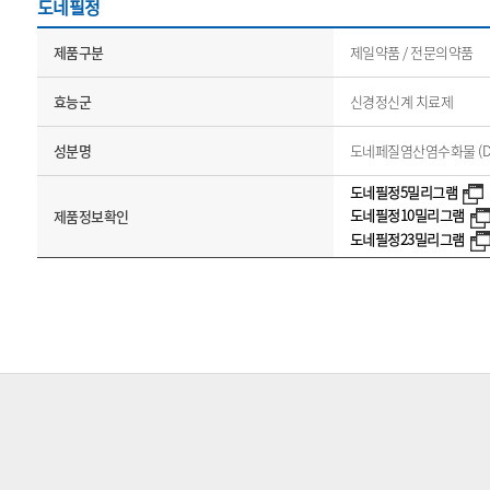
도네필정
제품구분
제일약품 / 전문의약품
효능군
신경정신계 치료제
성분명
도네페질염산염수화물 (Donepe
도네필정5밀리그램
도네필정10밀리그램
제품정보확인
도네필정23밀리그램