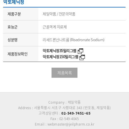
악토제닉정
제품구분
제일약품 / 전문의약품
효능군
근골격계 치료제
성분명
리세드론산나트륨 (Risedronate Sodium)
악토제닉정35밀리그램
제품정보확인
악토제닉정150밀리그램
제품목록
Company : 제일약품
Address : 서울특별시 서초구 사평대로 343 (반포동, 제일약품)
고객상담센터 :
02-549-7451~65
Fax : 02-549-4045
Email : webmaster@jeilpharm.co.kr