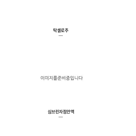
탁셀로주
심브린자점안액