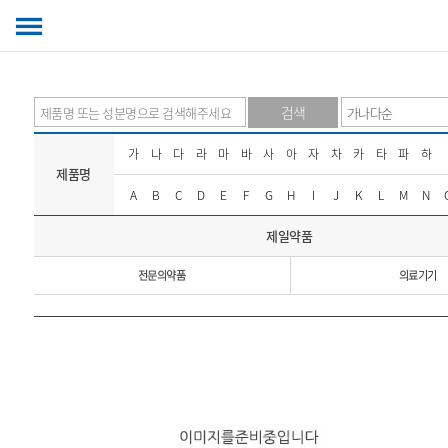
검색
가
나
다
라
마
바
사
아
자
차
카
타
파
하
제품명
A
B
C
D
E
F
G
H
I
J
K
L
M
N
제일약품
전문의약품
의료기기