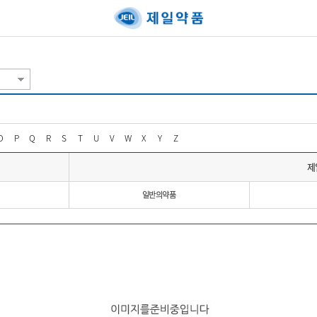
O
P
Q
R
S
T
U
V
W
X
Y
Z
제
일반의약품