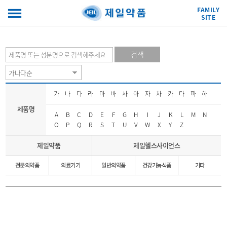
FAMILY
SITE
검색
가
나
다
라
마
바
사
아
자
차
카
타
파
하
제품명
A
B
C
D
E
F
G
H
I
J
K
L
M
N
O
P
Q
R
S
T
U
V
W
X
Y
Z
제일약품
제일헬스사이언스
전문의약품
의료기기
일반의약품
건강기능식품
기타