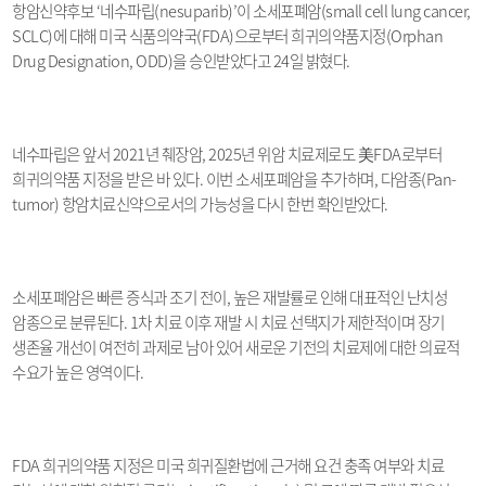
항암신약후보
‘
네수파립
(nesuparib)’
이 소세포폐암
(small cell lung cancer,
SCLC)
에 대해 미국 식품의약국
(FDA)
으로부터 희귀의약품지정
(Orphan
Drug Designation, ODD)
을 승인받았다고
24
일 밝혔다
.
네수파립은 앞서
2021
년 췌장암
, 2025
년 위암 치료제로도 美
FDA
로부터
희귀의약품 지정을 받은 바 있다
.
이번 소세포폐암을 추가하며
,
다암종
(Pan-
tumor)
항암치료신약으로서의 가능성을 다시 한번 확인받았다
.
소세포폐암은 빠른 증식과 조기 전이
,
높은 재발률로 인해 대표적인 난치성
암종으로 분류된다
. 1
차 치료 이후 재발 시 치료 선택지가 제한적이며 장기
생존율 개선이 여전히 과제로 남아 있어 새로운 기전의 치료제에 대한 의료적
수요가 높은 영역이다
.
FDA
희귀의약품 지정은 미국 희귀질환법에 근거해 요건 충족 여부와 치료