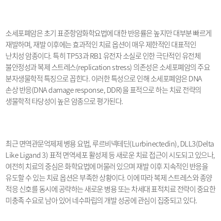
소세포폐암은 초기 표준항암화학요법에 대한 반응률은 높지만 대부분 빠르게
재발하며
,
재발 이후에는 효과적인 치료 옵션이 매우 제한적인 대표적인
난치성 암종이다
.
특히
TP53
과
RB1
유전자 소실로 인한 극단적인 유전체
불안정성과 복제 스트레스
(replication stress)
의존성은 소세포폐암의 주요
분자생물학적 특징으로 꼽힌다
.
이러한 특성으로 인해 소세포폐암은
DNA
손상 반응
(DNA damage response, DDR)
을 표적으로 하는 치료 전략의
생물학적 타당성이 높은 암종으로 평가된다
.
최근 면역관문억제제 병용 요법
,
루르비넥테딘
(Lurbinectedin), DLL3(Delta
Like Ligand 3)
표적 면역세포 활성제 등 새로운 치료 접근이 시도되고 있으나
,
여전히 치료의 중심은 화학요법에 머물러 있으며 재발 이후 지속적인 반응을
유도할 수 있는 치료 옵션은 부족한 상황이다
.
이에 따라 복제 스트레스와 종양
적응 신호를 동시에 공략하는 새로운 병용 또는 차세대 표적치료 전략이 중요한
미충족 수요로 남아 있어 네수파립의 개발 성공에 관심이 집중되고 있다
.