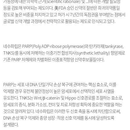
가능성에 대한 의학적 근거
(scientific rationale)
및 그에 따른 개발 필요성
등을 검토해 부여되는 제도이다
.
美
FDA
승인 신약의 절반은 희귀의약품일
정도로 높은 비중을 차지하고 있고 허가 시
7
년간의 독점권을 부여받는 점에서
글로벌 신약 개발 과정에서 전략적으로 활용되는 제도로 인식되고 있다
.
네수파립은
PARP(Poly ADP-ribose polymerase)
와 탄키라제
(tankyrase,
TNKS)
를 동시에 저해하는 이중기전 합성치사
(synthetic lethality)
항암제로
기존
PARP
저해제와 차별화된 이중표적항암 신약후보물질이다
.
PARP
는 세포 내
DNA
단일가닥 손상 복구에 관여하는 핵심 효소로
,
이를
억제할 경우 유전체 불안정성이 높은 암세포에서 선택적인 세포 사멸을
유도한다
. TNKS
는
Wnt/β-catenin
및
Hippo
신호경로를 조절하는 효소로
,
암세포의 증식
,
분화 가소성
,
전이 및 치료 저항성 획득에 중요한 역할을 하는
것으로 알려져 있다
.
네수파립은 이러한 두 신호 축을 동시에 차단함으로써
,
DNA
손상 복구 억제와 종양 성장
·
적응 신호 억제를 동시에 달성하도록
설계됐다
.