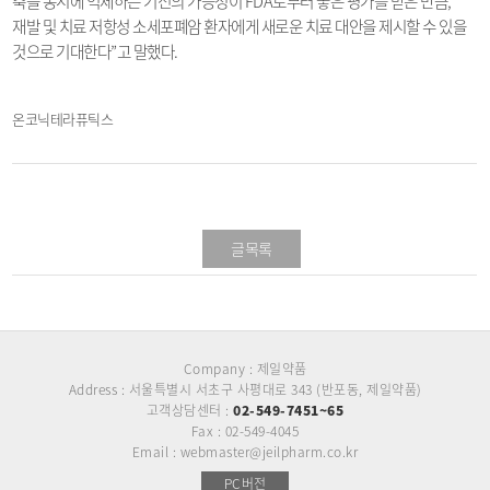
축을 동시에 억제하는 기전의 가능성이
FDA
로부터 좋은 평가를 받은 만큼
,
재발 및 치료 저항성 소세포폐암 환자에게 새로운 치료 대안을 제시할 수 있을
것으로 기대한다
”
고 말했다
.
​
온코닉테라퓨틱스
글목록
Company : 제일약품
Address : 서울특별시 서초구 사평대로 343 (반포동, 제일약품)
고객상담센터 :
02-549-7451~65
Fax : 02-549-4045
Email : webmaster@jeilpharm.co.kr
PC버전