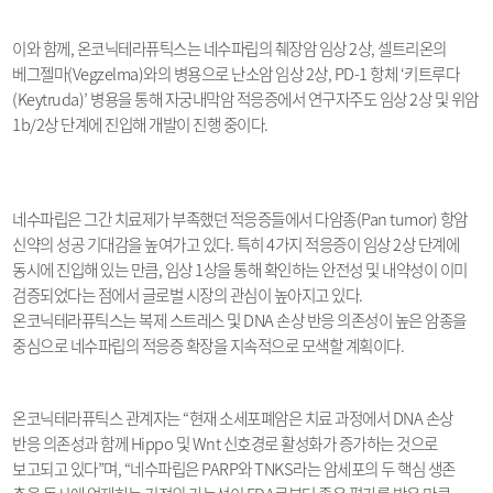
이와 함께
,
온코닉테라퓨틱스는 네수파립의 췌장암 임상
2
상
,
셀트리온의
베그젤마
(Vegzelma)
와의 병용으로 난소암 임상
2
상
, PD-1
항체
‘
키트루다
(Keytruda)’
병용을 통해 자궁내막암 적응증에서 연구자주도 임상
2
상 및 위암
1b/2
상 단계에 진입해 개발이 진행 중이다
.
네수파립은 그간 치료제가 부족했던 적응증들에서 다암종
(Pan tumor)
항암
신약의 성공 기대감을 높여가고 있다
.
특히
4
가지 적응증이 임상
2
상 단계에
동시에 진입해 있는 만큼
,
임상
1
상을 통해 확인하는 안전성 및 내약성이 이미
검증되었다는 점에서 글로벌 시장의 관심이 높아지고 있다
.
온코닉테라퓨틱스는 복제 스트레스 및
DNA
손상 반응 의존성이 높은 암종을
중심으로 네수파립의 적응증 확장을 지속적으로 모색할 계획이다
.
온코닉테라퓨틱스 관계자는
“
현재 소세포폐암은 치료 과정에서
DNA
손상
반응 의존성과 함께
Hippo
및
Wnt
신호경로 활성화가 증가하는 것으로
보고되고 있다
”
며
, “
네수파립은
PARP
와
TNKS
라는 암세포의 두 핵심 생존