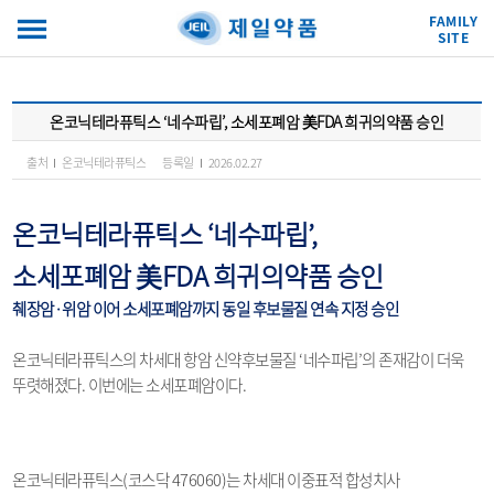
FAMILY
SITE
온코닉테라퓨틱스 ‘네수파립’, 소세포폐암 美FDA 희귀의약품 승인
출처
온코닉테라퓨틱스
등록일
2026.02.27
온코닉테라퓨틱스
‘
네수파립
’,
소세포폐암
美
FDA
희귀의약품 승인
췌장암·위암 이어 소세포폐암까지 동일 후보물질 연속 지정 승인
온코닉테라퓨틱스의 차세대 항암 신약후보물질
‘
네수파립
’
의 존재감이 더욱
뚜렷해졌다
.
이번에는 소세포폐암이다
.
온코닉테라퓨틱스
(
코스닥
476060)
는 차세대 이중표적 합성치사