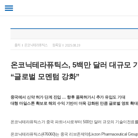
출처
온코닉테라퓨틱스
등록일
2025.08.19
온코닉테라퓨틱스,
5백만 달러 대규모
“글로벌 모멘텀 강화”
중국에서 신약 허가 단계 진입 … 향후 품목허가시 추가 유입도 기대
대형 마일스톤 확보로 해외 수익 기반이 더욱 강화된 만큼 글로벌 영토 확대
온코닉테라퓨틱스가 중국 파트너사로부터 500만 달러 규모의 기술이전료를 
온코닉테라퓨틱스(476060)는 중국 리브존제약(Livzon Pharmaceutic