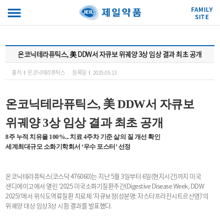
FAMILY
SITE
온코닉테라퓨틱스, 美 DDW서 자큐보 위궤양 3상 임상 결과 최초 공개
출처
온코닉테라퓨틱스
등록일
2025.05.13
온코닉테라퓨틱스, ​
美 DDW서 자큐보
위궤양 3상 임상 결과 최초 공개
8주 누적 치유율 100%... 치료 4주차 기준 삶의 질 개선 확인
세계최대규모 소화기학회서 ‘우수 포스터’ 선정
온코닉테라퓨틱스(코스닥 476060)는 지난 5월 3일부터 6일(현지시간)까지 미국
샌디에이고에서 열린 ‘2025 미국소화기질환주간(Digestive Disease Week, DDW
2025)’에서 위식도역류질환 치료제 ‘자큐보정(성분명: 자스타프라잔시트르산염)’의
위궤양 대상 임상3상 시험 결과를 발표했다.