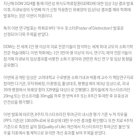
지난해 DDW 2024를 통해 미란성 위식도역류질환(GERD)에 대한 임상 3상 결과 발표
이후, 자큐보정의 두번째 허가 신청 적응증인 위궤양의 임상3상 결과를 해외 학회에
발표하는 것은 이번이 처음이다.
특히 이번 연구발표는 학회로부터 ‘우수 포스터(Poster of Distinction)’ 발표로
선정되어 더욱 주목을 받았다.
DDW는 전 세계 1만 명 이상의 의료 전문가들이 참석하는 세계 최대 규모의 소화기학
전문 학술대회다. 이번 학회에는 1만 3천여 명 이상의 의사, 연구자, 제약 전문가들이
참가해 자큐보의 임상결과를 비롯한 소화기 분야와 관련한 최신 연구 및 임상 동향을
공유했다.
이번에 공개된 임상은 고려대학교 구로병원 소화기내과 박종재 교수가 책임연구자로
참여한 다기관, 무작위배정, 이중맹검, 활성대조, 평행설계의 제3상 임상으로, 국내
39개 병원에서 위궤양 환자 329명을 대상으로 진행됐다. 환자들에게 자스타프라잔
20mg 또는 란소프라졸 30mg을 하루 한 번씩 4주 또는 8주간 투여한 후 유효성과
안전성을 평가했다.
이번 발표에 따르면, 8주차 자스타프라잔 투여군의 내시경 평가 기준 누적 치유율
(PPS 기준)은 100.00%로써 유효성에 대한 우수한 결과를 확인했다. 또한 치료 4주차
기준으로 측정된 삶의 질(Quality of Life) 개선에서 자스타프라잔 투여군은 불안 및
우울 지표에서 통계적으로 유의한 개선 효과를 보여 주목을 받았다.