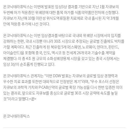
온코닉테라퓨틱스는 이번에 발표된 임상3상 결과를 기반으로 지난 1월 자큐보의
두번째 허가 적응증인 위궤양에 대한 품목 허가를 식품의약품안전처에 신청했다.
자큐보가 지난해 10월 미란성 위식도역류질환 치료제로 국내 출시된 지 약 3개월
만에 적응증 추가에 나선 것이다.
온코닉테라퓨틱스는 이번 임상결과를 바탕으로 국내외 위궤양 시장에서의 입지를
강화하는 한편, 국내 시장뿐 아니라 30조 시장으로 추정되는 글로벌 진출에도 박차를
가할 계획이다. 최근 진출하게 된 북유럽 5개국(스웨덴, 노르웨이, 덴마크, 핀란드,
아이슬란드)을 포함해 중국, 인도, 멕시코 등 전세계 26개국과 기술수출 계약을
체결했다. 이 중 4조 원 규모의 소화성궤양용제 시장을 갖고 있는 중국 시장에서는
임상 3상이 순조롭게 진행되고 있다.
온코닉테라퓨틱스 관계자는 “이번 DDW 발표는 자큐보의 글로벌 임상 경쟁력과
우수한 치료 효과를 또한번 대외적으로 인정받은 계기”라며, “우수 포스터 선정은
자큐보의 과학적 가치와 P-CAB신약의 글로벌 확장 가능성을 다시 한번 입증한 의미
있는 결과로, 앞으로도 자큐보를 중심으로 글로벌 30조 시장 공략에 속도를 높일
것”이라고 말했다.<끝>​​
온코닉테라퓨틱스