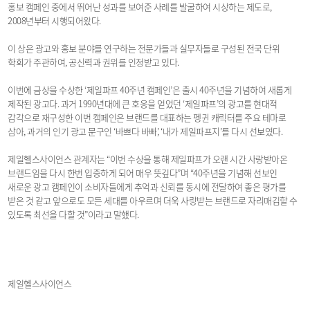
홍보 캠페인 중에서 뛰어난 성과를 보여준 사례를 발굴하여 시상하는 제도로,
2008년부터 시행되어왔다.
이 상은 광고와 홍보 분야를 연구하는 전문가들과 실무자들로 구성된 전국 단위
학회가 주관하여, 공신력과 권위를 인정받고 있다.
이번에 금상을 수상한 ‘제일파프 40주년 캠페인’은 출시 40주년을 기념하여 새롭게
제작된 광고다. 과거 1990년대에 큰 호응을 얻었던 ‘제일파프’의 광고를 현대적
감각으로 재구성한 이번 캠페인은 브랜드를 대표하는 펭귄 캐릭터를 주요 테마로
삼아, 과거의 인기 광고 문구인 ‘바쁘다 바빠’, ‘내가 제일파프지’를 다시 선보였다.
제일헬스사이언스 관계자는 “이번 수상을 통해 제일파프가 오랜 시간 사랑받아온
브랜드임을 다시 한번 입증하게 되어 매우 뜻깊다”며 “40주년을 기념해 선보인
새로운 광고 캠페인이 소비자들에게 추억과 신뢰를 동시에 전달하여 좋은 평가를
받은 것 같고 앞으로도 모든 세대를 아우르며 더욱 사랑받는 브랜드로 자리매김할 수
있도록 최선을 다할 것”이라고 말했다.
제일헬스사이언스