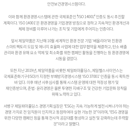
안전보건경영시스템이다.
‘
‘
이와 함께 환경경영시스템에 관한 국제표준인
​ISO 14001
​ 인증도 동시 추진할
계획이다. ‘ISO 14001’은 환경경영을 기업경영 방침으로 정하고 지속적인 환경개선과
체제 정비를 이루어 나가는 조직 및 기업에게 주어지는 인증이다.
앞서 제일약품은 지난해 10월 세계적인 환경 전문 기업 ‘베올리아’와 친환경
스마트팩토리 도입 및 에너지 효율화 사업에 대한 업무협약을 체결하고, 탄소 배출
관리와 환경 유해 요소 억제 및 최소화를 위한 캠페인 활동을 진행하는 등 환경경영에
시동을 걸었다.
또한 지난 2019년, 제일약품을 비롯한 제일파마홀딩스, 제일헬스사이언스는
국제표준화기구(ISO)가 지정한 부패방지경영시스템 ‘ISO 37001’ 인증을 동시 획득한
바 있다. 이후 매년 사후심사를 통해 시스템 운영에 대한 적정성 평가 및
재인증받으며, 준법·윤리경영은 물론 투명한 지배구조 및 건강한 기업문화 정착을
위해 노력하고 있다.
서병구 제일파마홀딩스 경영기획실장은 “ESG는 지속 가능하게 발전시켜나가야 하는
경영 가치로 전 임직원이 인지하고 동참하여야 실현 가능한 것”이라며, “ESG 경영을
위한 다양한 캠페인 등을 통해 전사적 공감대를 형성하고 실천 및 강화하는데 주력할
것”이라고 말했다.