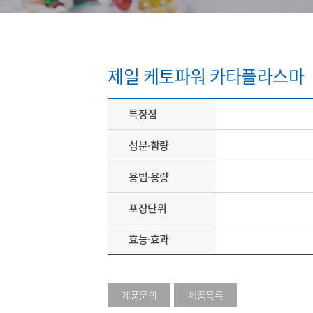
제일 케토파워 카타플라스마
특장점
성분∙함량
용법∙용량
포장단위
효능∙효과
제품문의
제품목록