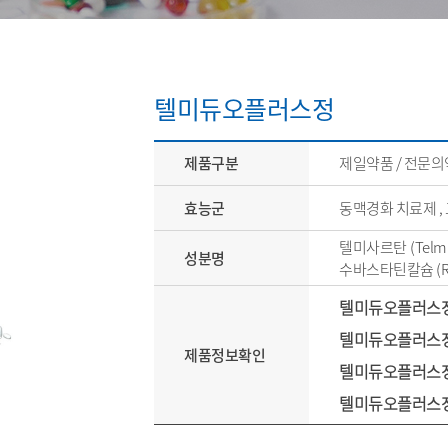
텔미듀오플러스정
제품구분
제일약품 / 전문
효능군
동맥경화 치료제 ,
텔미사르탄 (Telmis
성분명
수바스타틴칼슘 (Rosu
텔미듀오플러스정4
텔미듀오플러스정
제품정보확인
텔미듀오플러스정8
텔미듀오플러스정8