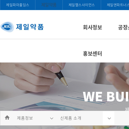
제일약품
제일파마홀딩스
제일헬스사이언스
제일앤파트너
회사정보
공장
홍보센터
제품정보
신제품 소개