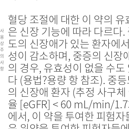
혈당 조절에 대한 이 약의 유
은 신장 기능에 따라 다르다.
사
용
도의 신장애가 있는 환자에서
상
주
성이 감소하며, 중증의 신장
의
사
의 경우, 유효성이 없을 수도
항
다 (용법?용량 항 참조). 중
의 신장애 환자 (추정 사구체
율 [eGFR] < 60 mL/min/1.7
에서, 이 약을 투여한 피험자
은 위약을 투여한 피험자들에