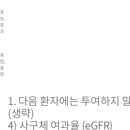
효
능,
효
과
용
법,
용
량
1. 다음 환자에는 투여하지 말
(생략)
4) 사구체 여과율 (eGFR)