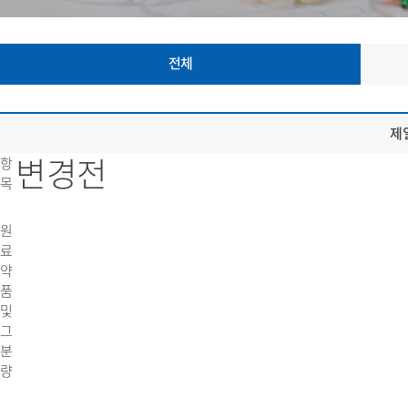
전체
제
변경전
항
목
원
료
약
품
및
그
분
량