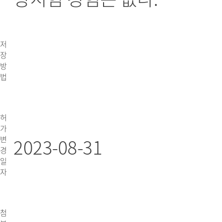
저
장
방
법
허
가
2023-08-31
변
경
일
자
첨