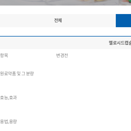
전체
멜로시드캡슐
항목
변경전
원료약품 및 그 분량
효능,효과
용법,용량