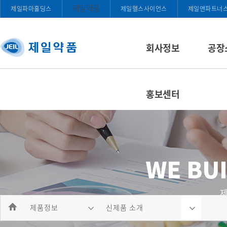
제일약품
제일파마홀딩스
제일헬스사이언스
제일앤파트너
회사정보
공장
홍보센터
제품정보
신제품 소개