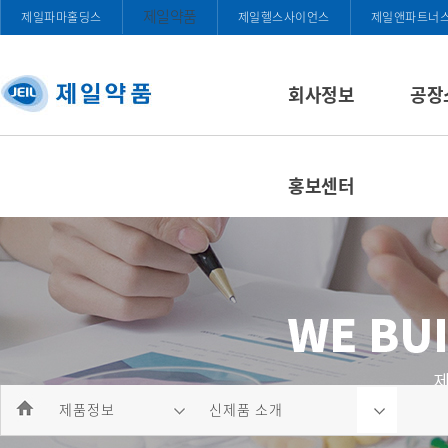
제일약품
제일파마홀딩스
제일헬스사이언스
제일앤파트너
회사정보
공장
홍보센터
제품정보
신제품 소개