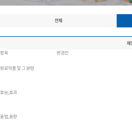
전체
제
항목
변경전
원료약품 및 그 분량
효능,효과
용법,용량