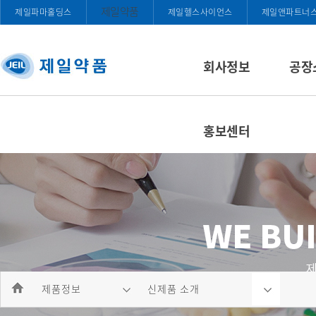
제일약품
제일파마홀딩스
제일헬스사이언스
제일앤파트너
회사정보
공장
홍보센터
제품정보
신제품 소개