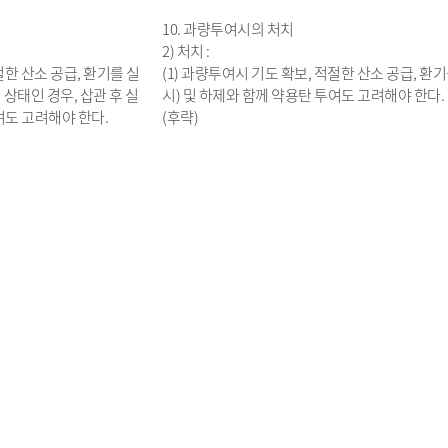
10. 과량투여시의 처치
2) 처치 :
절한 산소 공급, 환기를 실
(1) 과량투여시 기도 확보, 적절한 산소 공급, 환
상태인 경우, 삽관 후 실
시) 및 하제와 함께 약용탄 투여도 고려해야 한다.
여도 고려해야 한다.
(후략)