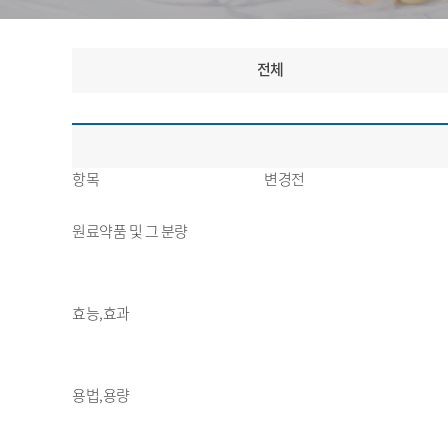
전체
항목
변경전
원료약품 및 그 분량
효능,효과
용법,용량