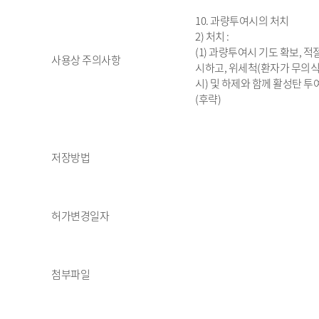
10. 과량투여시의 처치
2) 처치 :
(1) 과량투여시 기도 확보, 적
사용상 주의사항
시하고, 위세척(환자가 무의식 
시) 및 하제와 함께 활성탄 투
(후략)
저장방법
허가변경일자
첨부파일