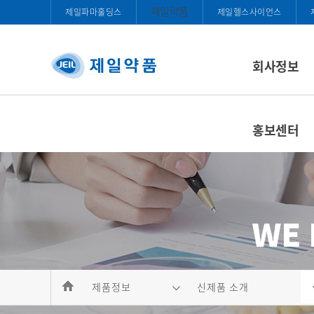
제일약품
제일파마홀딩스
제일헬스사이언스
회사정보
홍보센터
제품정보
신제품 소개