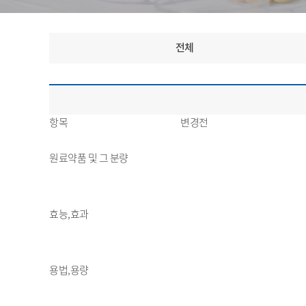
전체
항목
변경전
원료약품 및 그 분량
효능,효과
용법,용량