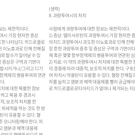
(생략)
8. 과량투여시의 처치
보는 제한적이다.
사람에게 과량투여에 대한 정보는 제한적이다.
투여시 가장 현저한 증상
1) 증상: 텔미사르탄의 과량투여시 가장 현저한 
 또한 나타났다. 히드로클로
아지드 과량투여시 과도한 이뇨효과로 인해 전해질
 이뇨효과로 인해 전해질
장 흔한 과량투여 증후 및 증상은 구역과 기면이
와 탈수가 일어날 수 있
체 혹은 몇몇 항부정맥제의 병용투여와 연관된 심
및 증상은 구역과 기면이
2) 치료: 이 약의 과량투여시 처치에 대한 특별한
유발시키거나/그리고 디기
의 경중에 따라 대증적, 보조적 처치를 한다. 구
부정맥제의 병용투여와 연관
여 처치시 약용탄이 유용할 수 있다. 혈청 전해
다.
자를 눕히고 염분과 체액 대용제를 빨리 공급해야
 처치에 대한 특별한 정보
로 히드로클로로티아지드가 얼마나 제거되는 지는
찰하고 복용 후 경과시
적, 보조적 처치를 한
 위세척을 하는 것도 한 방
탄이 유용할 수 있다. 혈
주 모니터링해야 한다. 저
고 염분과 체액 대용제
미사르탄은 혈액투석으로 제