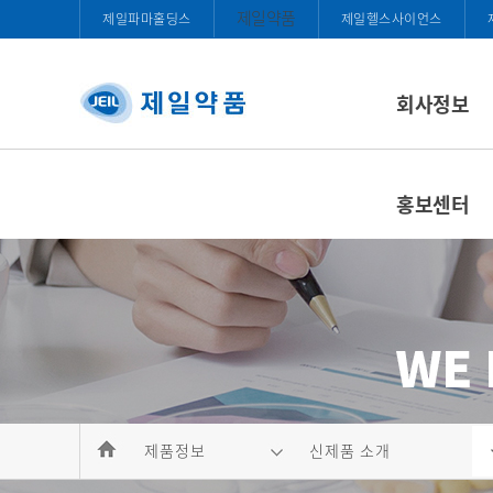
제일약품
제일파마홀딩스
제일헬스사이언스
회사정보
홍보센터
제품정보
신제품 소개