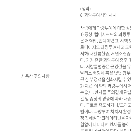
(생략)
8. 과량투여시의 처치
사람에게 과량투여에 대한 정
1) 증상: 텔미사르탄의 과량
은 저혈압, 빈맥이었고, 서맥
로티아지드 과량투여시 과도한
저하(저칼륨혈증, 저염소혈증)
다. 가장 흔한 과량투여 증후 
다. 저칼륨혈증은 근경련을 
탈리스 배당체 혹은 몇몇 항
사용상 주의사항
된 심 부정맥을 심화시킬 수 있
2) 치료: 이 약의 과량투여시
는 없다. 환자를 주의깊게 관
간 및 증상의 경중에 따라 대증
다. 구토를 유도하거나/그리고
법이다. 과량투여 처치시 활성
청 전해질과 크레아티닌을 자
혈압이 나타나면 환자를 눕히
를 빨리 공급해야 한다. 텔