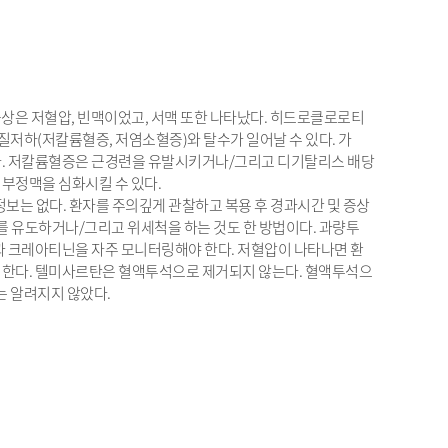
증상은 저혈압, 빈맥이었고, 서맥 또한 나타났다. 히드로클로로티
저하(저칼륨혈증, 저염소혈증)와 탈수가 일어날 수 있다. 가
다. 저칼륨혈증은 근경련을 유발시키거나/그리고 디기탈리스 배당
 부정맥을 심화시킬 수 있다.
 정보는 없다. 환자를 주의깊게 관찰하고 복용 후 경과시간 및 증상
토를 유도하거나/그리고 위세척을 하는 것도 한 방법이다. 과량투
질과 크레아티닌을 자주 모니터링해야 한다. 저혈압이 나타나면 환
 한다. 텔미사르탄은 혈액투석으로 제거되지 않는다. 혈액투석으
 알려지지 않았다.