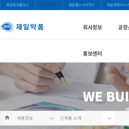
제일약품
제일파마홀딩스
제일헬스사이언스
제일앤파트너
회사정보
공장
홍보센터
제품정보
신제품 소개