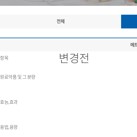
전체
메트
변경전
항목
원료약품 및 그 분량
효능,효과
용법,용량