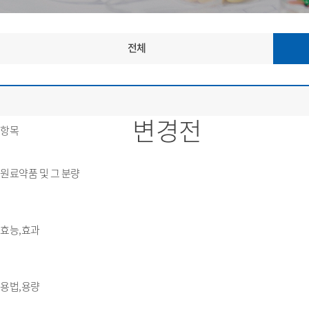
전체
변경전
항목
원료약품 및 그 분량
효능,효과
용법,용량