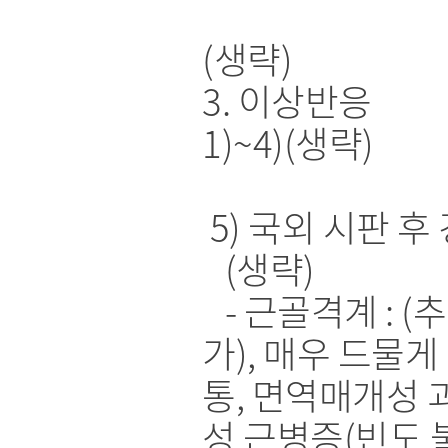
(생략)
3. 이상반응
1)~4)(생략)
5) 국외 시판 후
(생략)
- 근골격계 : (추
가), 매우 드물게
통, 면역매개성 
성 근병증(빈도 