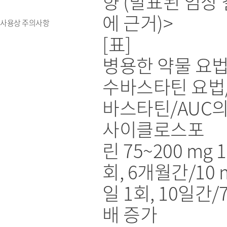
향 (발표된 임상
에 근거)>
사용상 주의사항
[표]
병용한 약물 요법
수바스타틴 요법
바스타틴/AUC의
사이클로스포
린 75~200 mg 
회, 6개월간/10 
일 1회, 10일간/7
배 증가