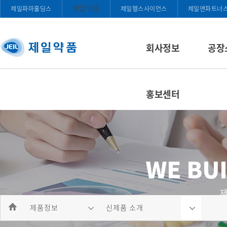
제일약품
제일파마홀딩스
제일헬스사이언스
제일앤파트너
회사정보
공장
홍보센터
제품정보
신제품 소개