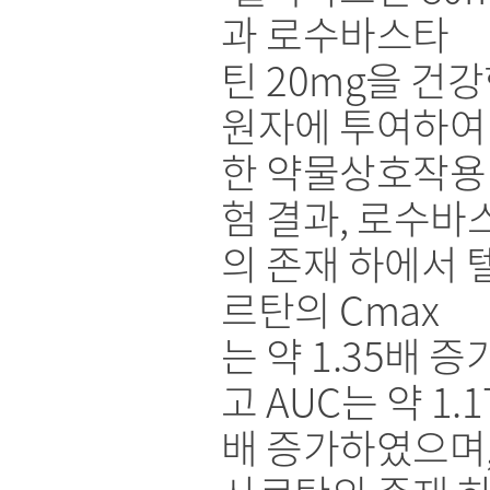
과 로수바스타
틴 20mg을 건강
원자에 투여하여
한 약물상호작용
험 결과, 로수바
의 존재 하에서 
르탄의 Cmax
는 약 1.35배 
고 AUC는 약 1.1
배 증가하였으며,