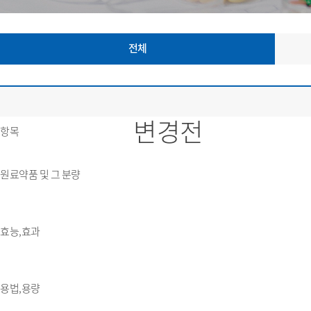
전체
변경전
항목
원료약품 및 그 분량
효능,효과
용법,용량