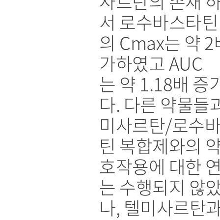
사르탄의 존재 
서 로수바스타틴
의 Cmax는 약 2
가하였고 AUC
는 약 1.18배 
다. 다른 약물들
미사르탄/로수
틴 복합제와의 
호작용에 대한 
는 수행되지 않
나, 텔미사르탄과