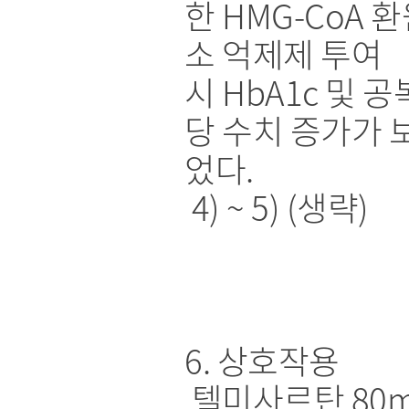
한 HMG-CoA 
소 억제제 투여
시 HbA1c 및 공
당 수치 증가가 
었다.
4) ~ 5) (생략)
6. 상호작용
텔미사르탄 80