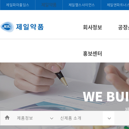
제일약품
제일파마홀딩스
제일헬스사이언스
제일앤파트너
회사정보
공장
홍보센터
제품정보
신제품 소개