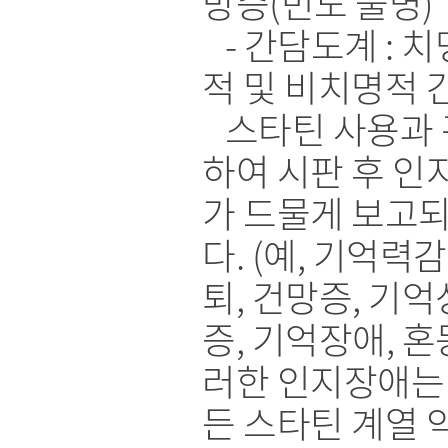
방증(빈도 불명)
- 간담도계 : 치
적 및 비치명적 
스타틴 사용과 
하여 시판 후 인
가 드물게 보고
다. (예, 기억력감
퇴, 건망증, 기
증, 기억장애, 혼
러한 인지장애는
든 스타틴 계열 