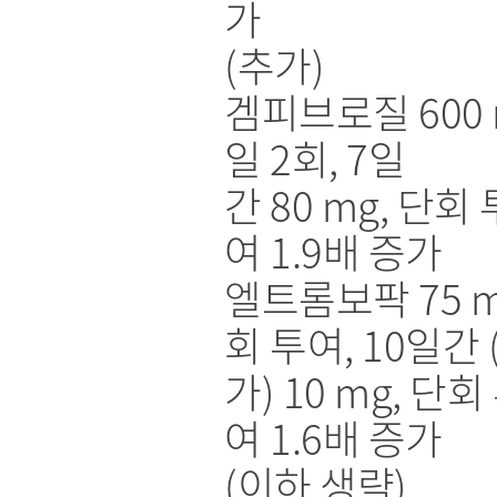
가
(추가)
겜피브로질 600 
일 2회, 7일
간 80 mg, 단회 
여 1.9배 증가
엘트롬보팍 75 m
회 투여, 10일간 
가) 10 mg, 단회
여 1.6배 증가
(이하 생략)