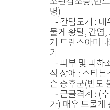
소판감소증(빈도
명)
- 간담도계 : 매
물게 황달, 간염,
게 트랜스아미나
가
- 피부 및 피하
직 장애 : 스티븐
슨 증후군(빈도 
- 근골격계 : (추
가) 매우 드물게