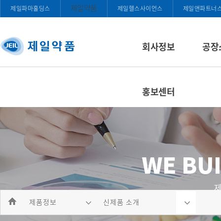
제일약품
제일파마홀딩스
제일헬스사이언스
제일앤파트너
회사정보
공장
홍보센터
제품정보
신제품 소개