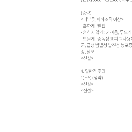
(중략)
<피부 및 피하조직 이상>
- 흔하게 : 발진
- 흔하지 않게 : 가려움, 두
- 드물게 : 중독성 표피 괴사
군, 급성 범발성 발진성 농포증
종, 탈모
<신설>
4. 일반적 주의
1) ~ 5) (생략)
<신설>
<신설>