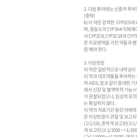
2. 다음 환자에는 신중히 투여할
(중략)
6) 이 약은 강력한 CYP2C9과
며, 중등도의 CYP3A4 억제제
서 CYP2C9, CYP2C19과 C
은 치료영역을 가진 약들과 병
링 해야 한다.
3. 이상반응
이 약은 일반적으로 내약성이 
이 약과 대조약물을 투여하는 
히 AIDS, 암과 같이 중대한 
에서 신장 및 혈액학적 기능
가 관찰되었으나, 임상적 유
는 확실하지 않다.
이 약의 치료기간 동안 아래와
은 이상반응이 관찰 및 보고되
(≥1/10), 흔하게 보고된(≥1/1
게 보고된(≥1/1000 ~ <1/1
(≥1/10000~<1/1000), 매