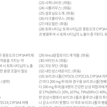
(23) 사퀴나비르: (좌동)
(24) 시롤리무스: (좌동)
(25) 설포닐요소계: (좌동)
(26) 타크롤리무스: (좌동)
(27) 테오필린: (좌동)
(28) 토파시티닙: 토파시티닙은 중등도의 CYP3A
과 병용투여 시 토파시티닙의 노출이 증가된다. 토
은 중등도의 CYP3A4억제
(29) Vinca알칼로이드계 약물: (좌동)
억제작용을 가지는 약
(30) 비타민 A: (좌동)
투여 시 토파시티닙의 노출
(31) 지도부딘: (좌동)
한 용량 조절이 필요
(32) 내인성스테로이드: (좌동)
(33) 보리코나졸(CYP2C9, CYP2C19, CYP3A4
 (생략)
간 마다 200 mg 투여)와 경구용 보리코나졸(첫째날 
다 200 mg 투여)을 8명의 건강한 남성 피험자
로 57%(90% CI: 20%, 107%), 79%(90% 
)
한 임상시험에서 보리코나졸과 플루코나졸의 투여
2C19, CYP3A4 저해
나 감소시키지 못했다. 이 약과 보리코나졸의 병