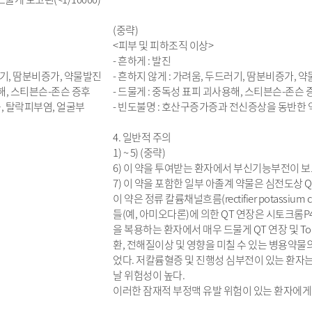
(중략)
<피부 및 피하조직 이상>
- 흔하게 : 발진
드러기, 땀분비증가, 약물발진
- 흔하지 않게 : 가려움, 두드러기, 땀분비증가, 
용해, 스티븐슨-존슨 증후
- 드물게 : 중독성 표피 괴사용해, 스티븐슨-존슨
, 탈락피부염, 얼굴부
- 빈도불명 : 호산구증가증과 전신증상을 동반한 약
4. 일반적 주의
1) ~ 5) (중략)
6) 이 약을 투여받는 환자에서 부신기능부전이 
7) 이 약을 포함한 일부 아졸계 약물은 심전도상 
이 약은 정류 칼륨채널흐름(rectifier potassium 
들(예, 아미오다론)에 의한 QT 연장은 시토크롬P45
을 복용하는 환자에서 매우 드물게 QT 연장 및 Tor
환, 전해질이상 및 영향을 미칠 수 있는 병용약
었다. 저칼륨혈증 및 진행성 심부전이 있는 환자는 생
날 위험성이 높다.
이러한 잠재적 부정맥 유발 위험이 있는 환자에게 