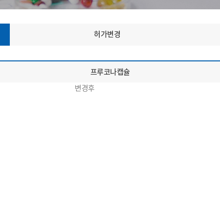
허가변경
프루코나캡슐
변경후