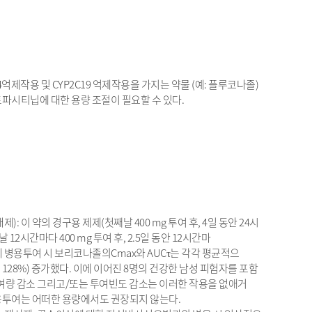
4억제작용 및 CYP2C19 억제작용을 가지는 약물 (예: 플루코나졸)
파시티닙에 대한 용량 조절이 필요할 수 있다.
 저해제): 이 약의 경구용 제제(첫째날 400 mg 투여 후, 4일 동안 24시
12시간마다 400 mg 투여 후, 2.5일 동안 12시간마
에게 병용투여 시 보리코나졸의Cmax와 AUCτ는 각각 평균적으
CI: 40%, 128%) 증가했다. 이에 이어진 8명의 건강한 남성 피험자를 포함
량 감소 그리고/또는 투여빈도 감소는 이러한 작용을 없애거
용투여는 어떠한 용량에서도 권장되지 않는다.