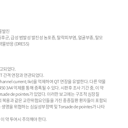
약물발진
 증후군, 급성 범발성 발진성 농포증, 탈락피부염, 얼굴부종, 탈모
물반응 (DRESS)
보고되었다.
QT 간격 연장과 연관되었다.
channel current; Ikr)을 억제하여 QT 연장을 유발한다. 다른 약물
0 3A4 억제를 통해 증폭될 수 있다. 시판후 조사 기간 중, 이 약
sade de pointes가 있었다. 이러한 보고에는 구조적 심장질
물의 복용과 같은 교란위험요인들을 가진 중증질환 환자들이 포함되
명을 위협하는 심실성부정맥 및 Torsade de pointes가 나타
이 약 투여시 주의해야 한다.