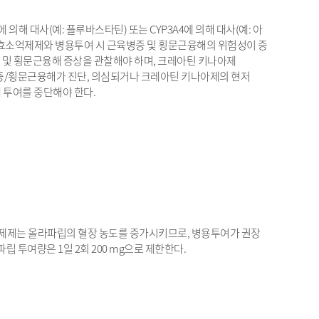
9에 의해 대사(예: 플루바스타틴) 또는 CYP3A4에 의해 대사(예: 아
원효소억제제와 병용투여 시 근육병증 및 횡문근융해의 위험성이 증
 및 횡문근융해 증상을 관찰해야 하며, 크레아틴 키나아제
. 근육병증/횡문근융해가 진단, 의심되거나 크레아틴 키나아제의 현저
 투여를 중단해야 한다.
A4 억제제는 올라파립의 혈장 농도를 증가시키므로, 병용투여가 권장
립 투여량은 1일 2회 200 mg으로 제한한다.