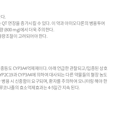
다.
는 QT 연장을 증가시킬 수 있다. 이 약과 아미오다론의 병용투여
 (800 mg)에서 더욱 주의한다.
 용량조절이 고려되어야 한다.
이며, 중등도 CYP3A4억제제이다. 아래 언급한 관찰되고/입증된 상호
CYP2C19과 CYP3A4에 의하여 대사되는 다른 약물들의 혈장 농도
 병용 시 신중함이 요구되며, 환자를 주의하여 모니터링 해야 한
플루코나졸의 효소억제효과는 4-5일간 지속 된다.