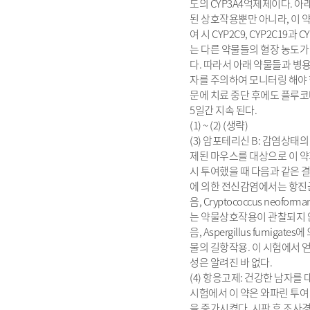
도의 CYP3A4억제제이다. 
된 상호작용뿐만 아니라, 이 
여 시 CYP2C9, CYP2C19과
는 다른 약물들의 혈장 농도가
다. 따라서 아래 약물들과 병용
자를 주의하여 모니터링 해야 한
문에 치료 중단 후에도 플루코
5일간 지속 된다.
(1) ~ (2) (생략)
(3) 암포테리신 B: 감염상태
제된 마우스를 대상으로 이 약
시 투여했을 때 다음과 같은 결과를
에 의한 전신감염에서는 항진
음, Cryptococcus neof
는 약물상호작용이 관찰되지 
음, Aspergillus fumiga
물의 길항작용. 이 시험에서 
성은 알려진 바 없다.
(4) 항응고제: 건강한 남자
시험에서 이 약은 와파린 투여
을 증가시켰다. 시판 후 조사