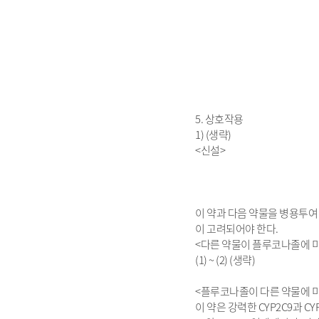
5. 상호작용
1) (생략)
<신설>
이 약과 다음 약물을 병용투여
이 고려되어야 한다.
<다른 약물이 플루코나졸에 
(1) ~ (2) (생략)
<플루코나졸이 다른 약물에 
이 약은 강력한 CYP2C9과 C