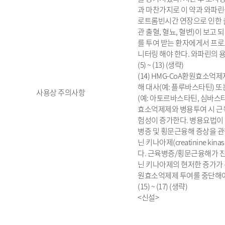
과 마찬가지로 이 약과 와파린
로트롬빈시간 연장으로 인한 출
관 출혈, 혈뇨, 혈변)이 보고
를 투여 받는 환자에게서 프
니터링 해야 한다. 와파린의 
(5) ~ (13) (생략)
(14) HMG-CoA환원효소억제제
해 대사(예: 플루바스타틴) 또는
사용상 주의사항
(예: 아토르바스타틴, 심바스타
효소억제제와 병용투여 시 근
험성이 증가한다. 병용요법이
병증 및 횡문근융해 증상을 관
닌 키나아제(creatinine ki
다. 근육병증/횡문근융해가 
닌 키나아제의 현저한 증가가 
원효소억제제 투여를 중단해야
(15) ~ (17) (생략)
<신설>