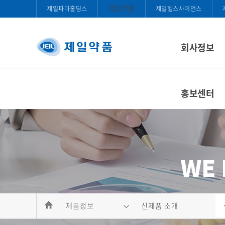
제일약품
제일파마홀딩스
제일헬스사이언스
회사정보
홍보센터
제품정보
신제품 소개