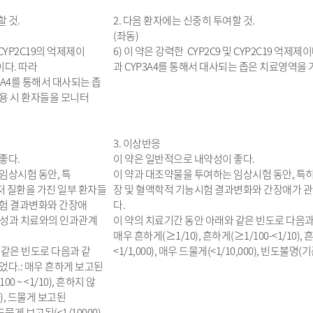
 것.
2. 다음 환자에는 신중히 투여할 것.
(좌동)
 CYP2C19의 억제제이
6) 이 약은 강력한 CYP2C9 및 CYP2C19 억제제이
이다. 따라
과 CYP3A4를 통해서 대사되는 좁은 치료영역을 
YP3A4를 통해서 대사되는 좁
용 시 환자들을 모니터
3. 이상반응
좋다.
이 약은 일반적으로 내약성이 좋다.
임상시험 동안, 특
이 약과 대조약물을 투여하는 임상시험 동안, 특히 
기저 질환을 가진 일부 환자들
장 및 혈액학적 기능시험 결과변화와 간장애가 
시험 결과변화와 간장애
다.
의성과 치료와의 인과관계
이 약의 치료기간 동안 아래와 같은 빈도로 다음과
매우 흔하게(≥1/10), 흔하게(≥1/100-<1/10), 흔하
 같은 빈도로 다음과 같
<1/1,000), 매우 드물게(<1/10,000), 빈도불
었다.: 매우 흔하게 보고된
00 ~ <1/10), 흔하지 않
00), 드물게 보고된
우 드물게 보고된(<1/10000)