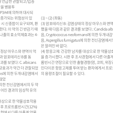
아래 언급한 관찰되고/입증
약을 병용투
 CYP3A4에 의하여 대사되
 증가되는 위험성이 있
(1) ~ (2) (좌동)
 시 신중함이 요구되며, 환
(3) 암포테리신 B: 감염상태의 정상 마우스와 
다. 이 약의 긴 반감기 때
했을 때 다음과 같은 결과를 보였다.: Candida
나졸의 효소억제효과는 4-
음, Cryptococcus neoformans에 의한
음, Aspergillus fumigatus에 의한 전
은 알려진 바 없다.
의 정상 마우스와 면역이 억
(4) 항응고제: 건강한 남자를 대상으로 한 약물
과 암포테리신 B를 동
을 증가시켰다. 시판 후 조사경험에서 다른 아졸
 보였다: C. albicans
롬빈시간 연장으로 인한 출혈경향(멍, 코피, 위장관
균효과가 약간 더 관찰되었
인다이온 항응고제를 투여 받는 환자에게서 프로
ormans에 의한 두개내감염에서
의 용량조절이 필요할 수 있다.
않았
tes에 의한 전신감염에서의 두 약
얻어진 결과의 임상적 유의
를 대상으로 한 약물상호작용
 후 프로트롬빈시간(12%)
경험에서 다른 아졸계 약물