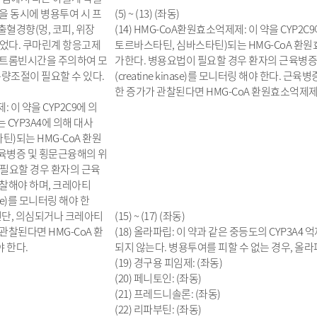
을 동시에 병용투여 시 프
(5) ~ (13) (좌동)
혈경향(멍, 코피, 위장
(14) HMG-CoA환원효소억제제: 이 약을 CYP2C
 되었다. 쿠마린계 항응고제
토르바스타틴, 심바스타틴)되는 HMG-CoA 환
로트롬빈시간을 주의하여 모
가한다. 병용요법이 필요할 경우 환자의 근육병증
용량조절이 필요할 수 있다.
(creatine kinase)를 모니터링 해야 한다
한 증가가 관찰된다면 HMG-CoA 환원효소억제제
: 이 약을 CYP2C9에 의
 CYP3A4에 의해 대사
틴)되는 HMG-CoA 환원
육병증 및 횡문근융해의 위
 필요할 경우 환자의 근육
찰해야 하며, 크레아티
nase)를 모니터링 해야 한
진단, 의심되거나 크레아티
(15) ~ (17) (좌동)
관찰된다면 HMG-CoA 환
(18) 올라파립: 이 약과 같은 중등도의 CYP3
 한다.
되지 않는다. 병용투여를 피할 수 없는 경우, 올라파
(19) 경구용 피임제: (좌동)
(20) 페니토인: (좌동)
(21) 프레드니솔론: (좌동)
(22) 리파부틴: (좌동)