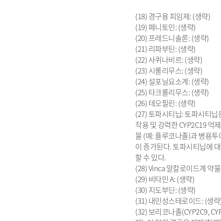
(18) 경구용 피임제: (생략)
(19) 페니토인: (생략)
(20) 프레드니솔론: (생략)
(21) 리파부틴: (생략)
(22) 사퀴나비르: (생략)
(23) 시롤리무스: (생략)
(24) 설포닐요소계: (생략)
(25) 타크롤리무스: (생략)
(26) 테오필린: (생략)
(27) 토파시티닙: 토파시티닙
작용 및 강력한 CYP2C19 
물 (예: 플루코나졸)과 병용
이 증가된다. 토파시티닙에 대
할 수 있다.
(28) Vinca 알칼로이드계 약물:
(29) 비타민 A: (생략)
(30) 지도부딘: (생략)
(31) 내인성스테로이드: (생략
(32) 보리코나졸(CYP2C9, CYP