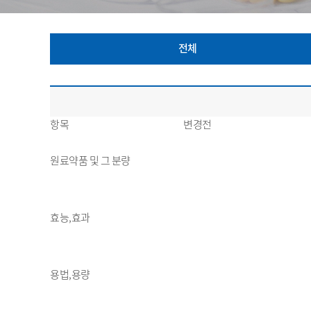
전체
항목
변경전
원료약품 및 그 분량
효능,효과
용법,용량