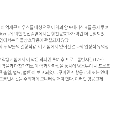
면역이 억제된 마우스를 대상으로 이 약과 암포테리신 B를 동시 투여
 albicans에 의한 전신감염에서는 항진균효과가 약간 더 관찰되었
 두개내감염에서는 약물상호작용이 관찰되지 않았
신감염에서의 두 약물의 길항작용. 이 시험에서 얻어진 결과의 임상적 유의성
상호작용시험에서 이 약은 와파린 투여 후 프로트롬빈시간(12%)
계 약물과 마찬가지로 이 약과 와파린을 동시에 병용투여 시 프로트
 출혈, 혈뇨, 혈변)이 보고 되었다. 쿠마린계 항응고제 또는 인데
트롬빈시간을 주의하여 모니터링 해야 한다. 이러한 항응고제