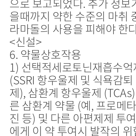
으로 보고되었다. 추가 정보
을때까지 약한 수준의 마취 
라마돌의 사용을 피해야 한다
<신설>
6. 약물상호작용
1) 선택적세로토닌재흡수억
(SSRI 항우울제 및 식욕감퇴
제), 삼환계 항우울제 (TCAs)
른 삼환계 약물 (예, 프로메
진 등) 및 다른 아편제제 투
에게 이 약 투여시 발작의 위