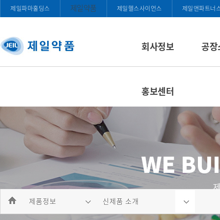
제일약품
제일파마홀딩스
제일헬스사이언스
제일앤파트너
회사정보
공장
홍보센터
제품정보
신제품 소개