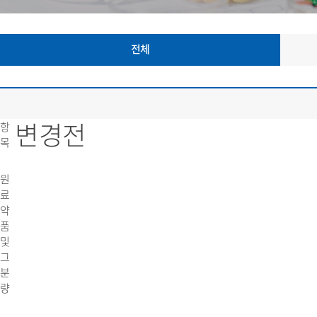
전체
변경전
항
목
원
료
약
품
및
그
분
량