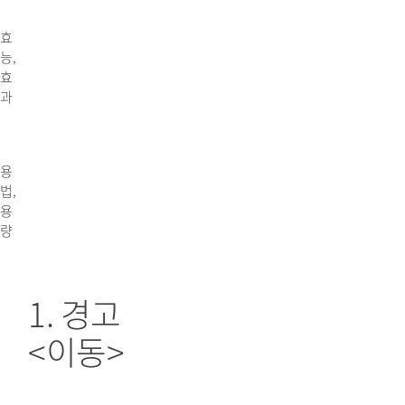
효
능,
효
과
용
법,
용
량
1. 경고
<이동>