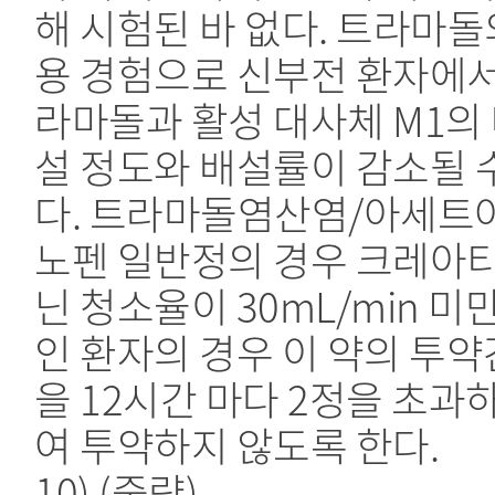
해 시험된 바 없다. 트라마돌
용 경험으로 신부전 환자에서
라마돌과 활성 대사체 M1의
설 정도와 배설률이 감소될 
다. 트라마돌염산염/아세트
노펜 일반정의 경우 크레아
닌 청소율이 30mL/min 미
인 환자의 경우 이 약의 투
을 12시간 마다 2정을 초과
여 투약하지 않도록 한다.
10) (중략)