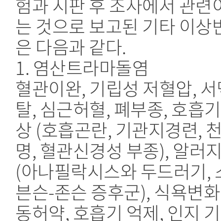
험과 시판 후 조사에서 관련
는 것으로 보고된 기타 이상
은 다음과 같다.
1. 염산트라마돌염
혈관이완, 기립성 저혈압, 서
탈, 심근허혈, 폐부종, 호흡
상 (호흡곤란, 기관지경련, 
명, 혈관신경성 부종), 알러
(아나필락시스와 두드러기, 
븐슨-존슨 증후군), 식욕변화,
동허약, 호흡기 억제, 인지 기