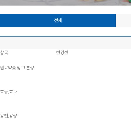
전체
항목
변경전
원료약품 및 그 분량
효능,효과
용법,용량