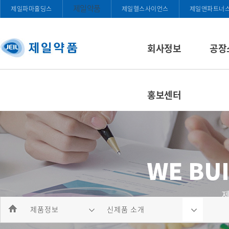
제일약품
제일파마홀딩스
제일헬스사이언스
제일앤파트너
회사정보
공장
홍보센터
제품정보
신제품 소개