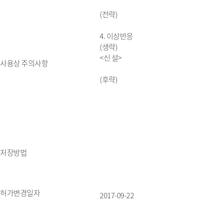
(전략)
4. 이상반응
(생략)
<신 설>
사용상 주의사항
(후략)
저장방법
허가변경일자
2017-09-22